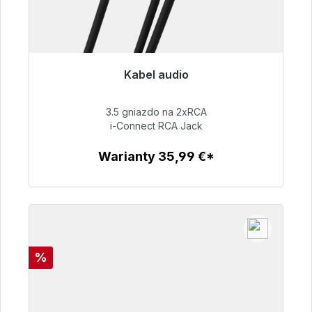
Kabel audio
Gotowy do natychmiastowej wysyłki, czas
dostawy 48h*
3.5 gniazdo na 2xRCA
i-Connect RCA Jack
51,99 €
Warianty 35,99 €*
Szczegóły
Rabat
%