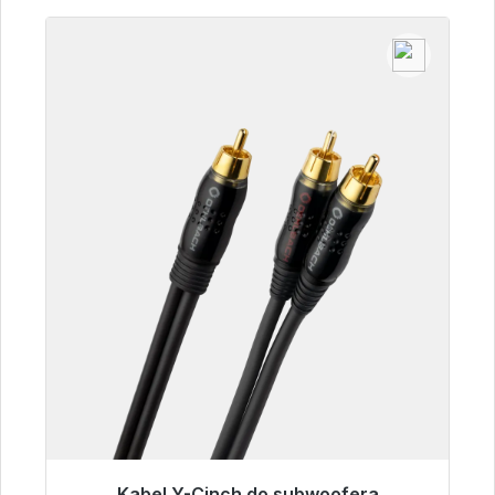
Kabel Y-Cinch do subwoofera