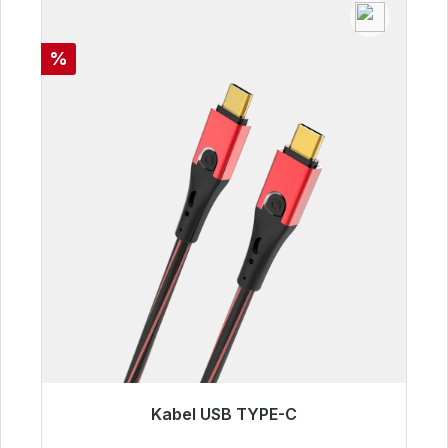
Rabat
%
Kabel USB TYPE-C
Gotowy do natychmiastowej wysyłki, czas