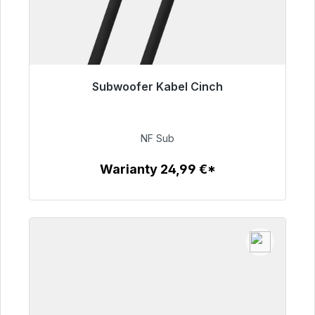
Subwoofer Kabel Cinch
Gotowy do natychmiastowej wysyłki, czas
dostawy 48h*
NF Sub
63,99 €
Warianty 24,99 €*
Szczegóły