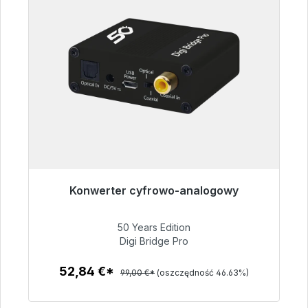
Konwerter cyfrowo-analogowy
Gotowy do natychmiastowej wysyłki, czas
dostawy 48h*
50 Years Edition
Digi Bridge Pro
52,84 €
52,84 €*
99,00 €*
(oszczędność 46.63%)
Szczegóły