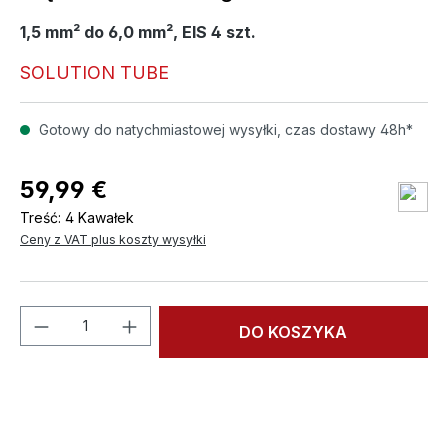
1,5 mm² do 6,0 mm², EIS 4 szt.
SOLUTION TUBE
Gotowy do natychmiastowej wysyłki, czas dostawy 48h*
59,99 €
Treść:
4 Kawałek
Ceny z VAT plus koszty wysyłki
Ilość produktu: Wprowadź żądaną ilość l
DO KOSZYKA