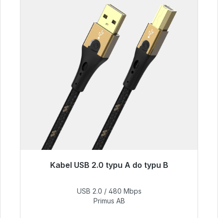
Kabel USB 2.0 typu A do typu B
Gotowy do natychmiastowej wysyłki, czas
dostawy 48h*
USB 2.0 / 480 Mbps
Primus AB
76,99 €