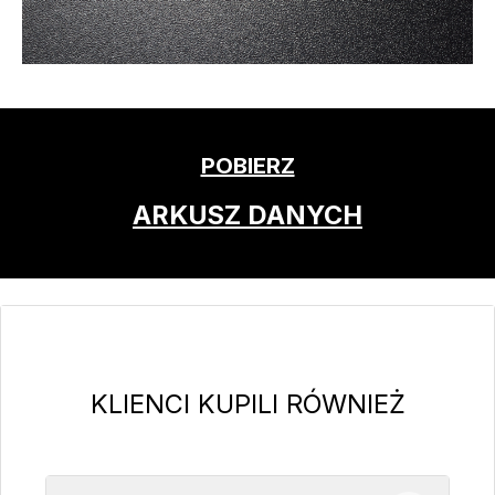
POBIERZ
ARKUSZ DANYCH
Pomiń galerię produktów
KLIENCI KUPILI RÓWNIEŻ