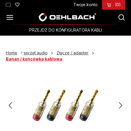
Twoje konto
(0)
Przejdź do głównej zawartości
PRZEJDŹ DO KONFIGURATORA KABLI
Home
sprzęt audio
Złącze / adapter
Banan / końcówka kablowa