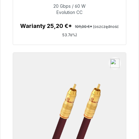
dostawy 48h*
20 Gbps / 60 W
Evolution CC
50,40 €
Warianty 25,20 €*
109,00 €*
(oszczędność
53.76%)
Szczegóły