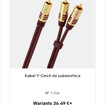
Kabel Y-Cinch do subwoofera
Gotowy do natychmiastowej wysyłki, czas
dostawy 48h*
NF Y-Sub
50,99 €
Warianty 36,49 €*