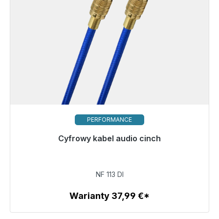
PERFORMANCE
Gotowy do natychmiastowej wysyłki, czas dostawy
Cyfrowy kabel audio cinch
48h*
175,00 €
NF 113 DI
Warianty 37,99 €*
Szczegóły