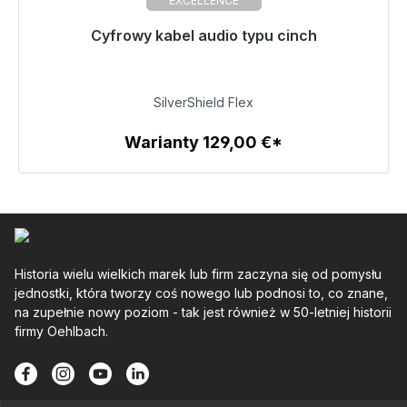
EXCELLENCE
Gotowy do natychmiastowej wysyłki, czas dostawy
Cyfrowy kabel audio typu cinch
48h*
139,00 €
SilverShield Flex
Warianty 129,00 €*
Szczegóły
Historia wielu wielkich marek lub firm zaczyna się od pomysłu
jednostki, która tworzy coś nowego lub podnosi to, co znane,
na zupełnie nowy poziom - tak jest również w 50-letniej historii
firmy Oehlbach.