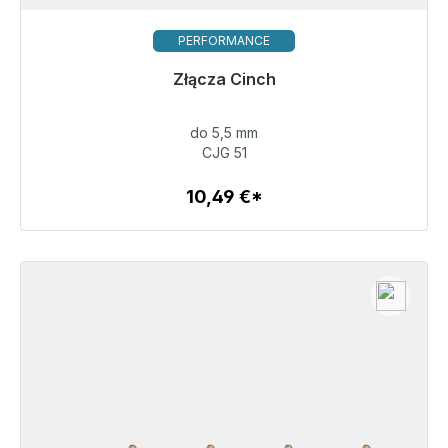
PERFORMANCE
Gotowy do natychmiastowej wysyłki, czas dostawy
Złącza Cinch
48h*
do 5,5 mm
10,49 €
CJG 51
10,49 €*
Szczegóły