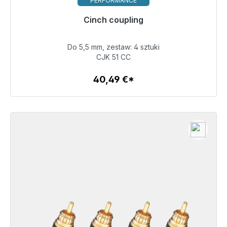
PERFORMANCE
Gotowy do natychmiastowej wysyłki, czas dostawy
Cinch coupling
48h*
Do 5,5 mm, zestaw: 4 sztuki
40,49 €
CJK 51 CC
40,49 €*
Szczegóły