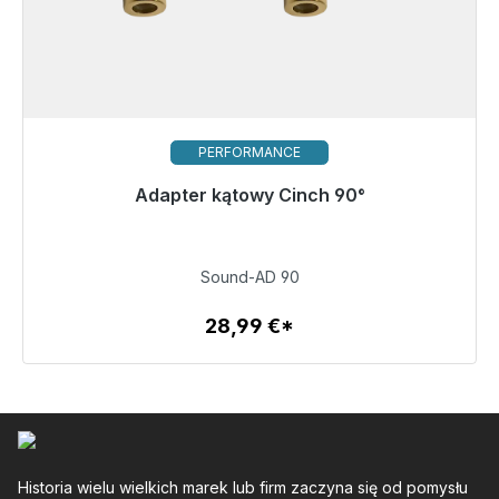
PERFORMANCE
Gotowy do natychmiastowej wysyłki, czas dostawy
Adapter kątowy Cinch 90°
48h*
28,99 €
Sound-AD 90
28,99 €*
Szczegóły
Historia wielu wielkich marek lub firm zaczyna się od pomysłu