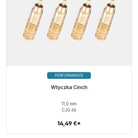
PERFORMANCE
Wtyczka Cinch
11,0 mm
14,49 €
CJG 66
14,49 €*
Szczegóły