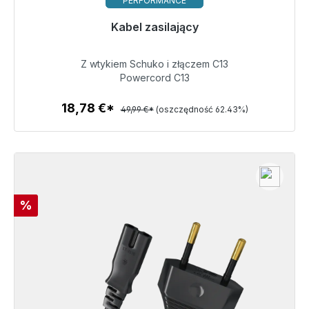
PERFORMANCE
Gotowy do natychmiastowej wysyłki, czas dostawy
Kabel zasilający
48h*
Z wtykiem Schuko i złączem C13
18,78 €
Powercord C13
18,78 €*
49,99 €*
(oszczędność 62.43%)
Szczegóły
Rabat
%