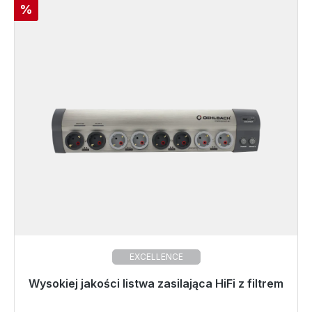
Rabat
%
EXCELLENCE
Wysokiej jakości listwa zasilająca HiFi z filtrem
Gotowy do natychmiastowej wysyłki, czas dostawy
48h*