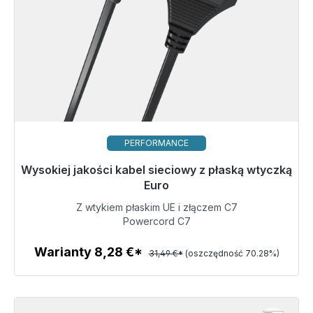
PERFORMANCE
Wysokiej jakości kabel sieciowy z płaską wtyczką
Gotowy do natychmiastowej wysyłki, czas dostawy
48h*
Euro
Z wtykiem płaskim UE i złączem C7
9,36 €
Powercord C7
Warianty 8,28 €*
31,49 €*
(oszczędność 70.28%)
Szczegóły