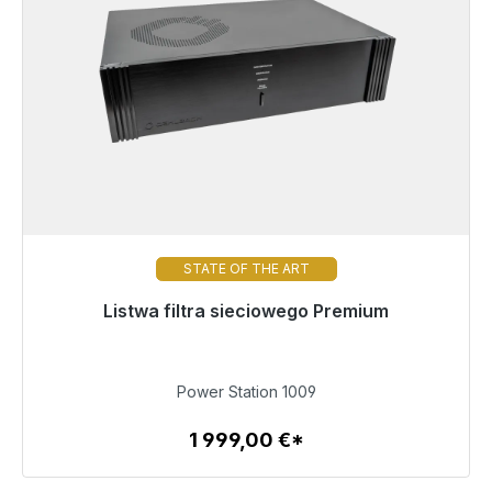
STATE OF THE ART
Gotowy do natychmiastowej wysyłki, czas dostawy
Listwa filtra sieciowego Premium
48h*
1 999,00 €
Power Station 1009
1 999,00 €*
Szczegóły