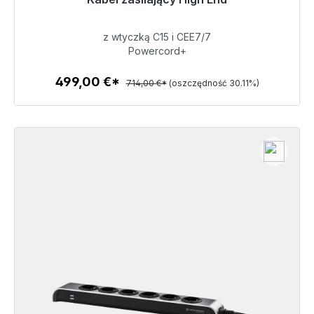
48h*
z wtyczką C15 i CEE7/7
499,00 €
Powercord+
499,00 €*
714,00 €*
(oszczędność 30.11%)
Szczegóły