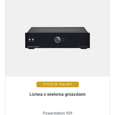
STATE OF THE ART
Gotowy do natychmiastowej wysyłki, czas dostawy
Listwa z wieloma gniazdami
48h*
769,00 €
Powerstation 909