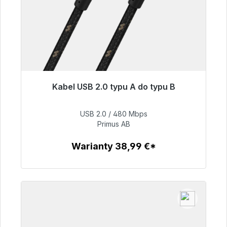
Kabel USB 2.0 typu A do typu B
Gotowy do natychmiastowej wysyłki, czas
dostawy 48h*
USB 2.0 / 480 Mbps
Primus AB
76,99 €
Warianty 38,99 €*
Szczegóły