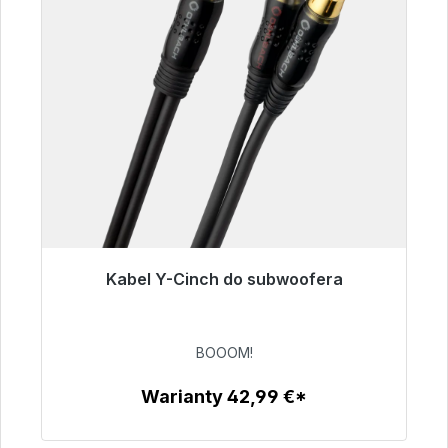
Kabel Y-Cinch do subwoofera
Gotowy do natychmiastowej wysyłki, czas
dostawy 48h*
BOOOM!
53,49 €
Warianty 42,99 €*
Szczegóły