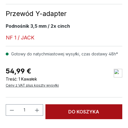
Przewód Y-adapter
Podnośnik 3,5 mm / 2x cinch
NF 1 / JACK
Gotowy do natychmiastowej wysyłki, czas dostawy 48h*
54,99 €
Treść:
1 Kawałek
Ceny z VAT plus koszty wysyłki
Ilość produktu: Wprowadź żądaną ilość l
DO KOSZYKA