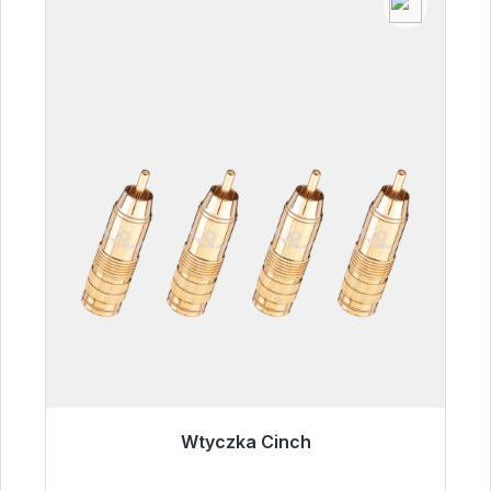
Wtyczka Cinch
Gotowy do natychmiastowej wysyłki, czas
dostawy 48h*