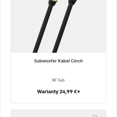
Subwoofer Kabel Cinch
Gotowy do natychmiastowej wysyłki, czas
dostawy 48h*
NF Sub
63,99 €
Warianty 24,99 €*
Szczegóły