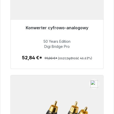
Konwerter cyfrowo-analogowy
Gotowy do natychmiastowej wysyłki, czas
dostawy 48h*
50 Years Edition
Digi Bridge Pro
52,84 €
52,84 €*
99,00 €*
(oszczędność 46.63%)
Szczegóły