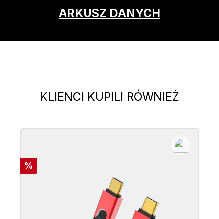
ARKUSZ DANYCH
Pomiń galerię produktów
KLIENCI KUPILI RÓWNIEŻ
Rabat
%