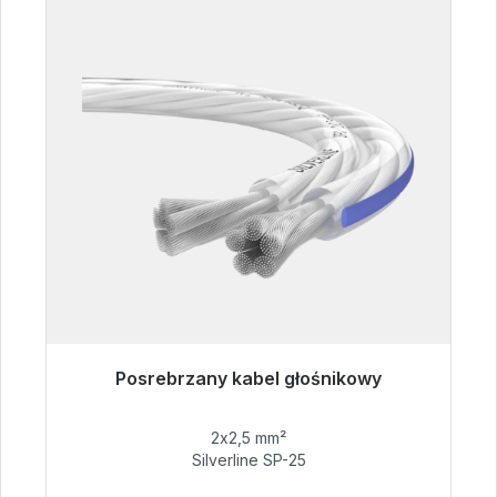
Posrebrzany kabel głośnikowy
Gotowy do natychmiastowej wysyłki, czas
dostawy 48h*
2x2,5 mm²
Silverline SP-25
54,99 €