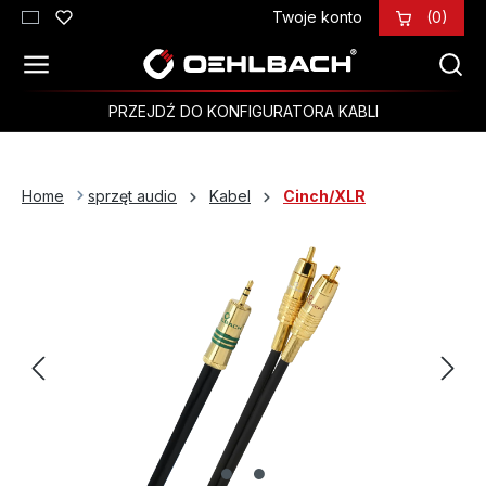
Twoje konto
(0)
Przejdź do głównej zawartości
PRZEJDŹ DO KONFIGURATORA KABLI
Home
sprzęt audio
Kabel
Cinch/XLR