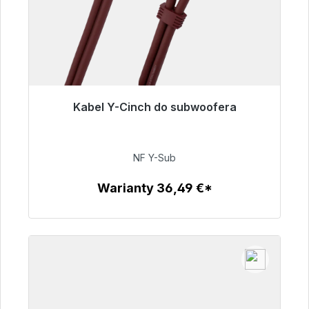
Kabel Y-Cinch do subwoofera
Gotowy do natychmiastowej wysyłki, czas
dostawy 48h*
NF Y-Sub
50,99 €
Warianty 36,49 €*
Szczegóły