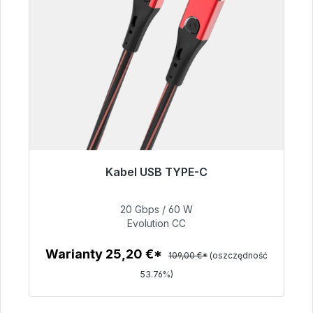
Kabel USB TYPE-C
Gotowy do natychmiastowej wysyłki, czas
dostawy 48h*
20 Gbps / 60 W
Evolution CC
50,40 €
Warianty 25,20 €*
109,00 €*
(oszczędność
53.76%)
Szczegóły