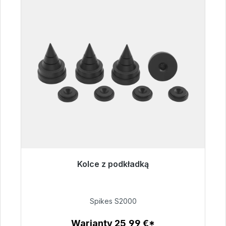
Kolce z podkładką
Gotowy do natychmiastowej wysyłki, czas
dostawy 48h*
Spikes S2000
51,49 €
Warianty 25,99 €*