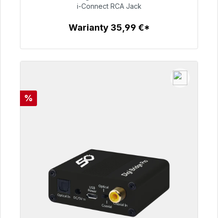
i-Connect RCA Jack
51,99 €
Warianty 35,99 €*
Szczegóły
Rabat
%