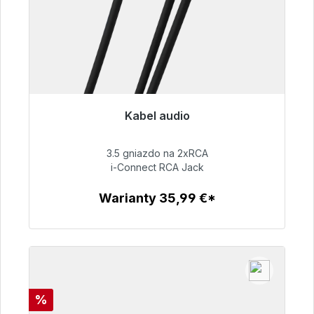
Kabel audio
Gotowy do natychmiastowej wysyłki, czas
dostawy 48h*
3.5 gniazdo na 2xRCA
i-Connect RCA Jack
51,99 €
Warianty 35,99 €*
Szczegóły
Rabat
%