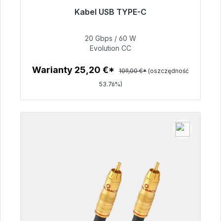
Kabel USB TYPE-C
Gotowy do natychmiastowej wysyłki, czas
dostawy 48h*
20 Gbps / 60 W
Evolution CC
50,40 €
Warianty 25,20 €*
109,00 €*
(oszczędność
53.76%)
Szczegóły