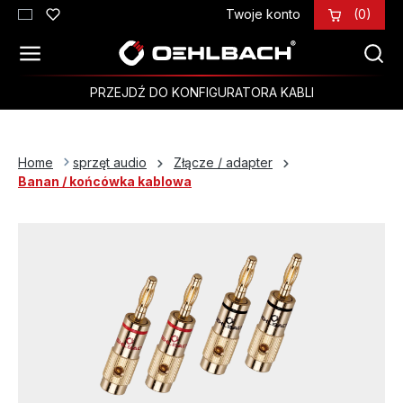
Twoje konto
(0)
Przejdź do głównej zawartości
PRZEJDŹ DO KONFIGURATORA KABLI
Home
sprzęt audio
Złącze / adapter
Banan / końcówka kablowa