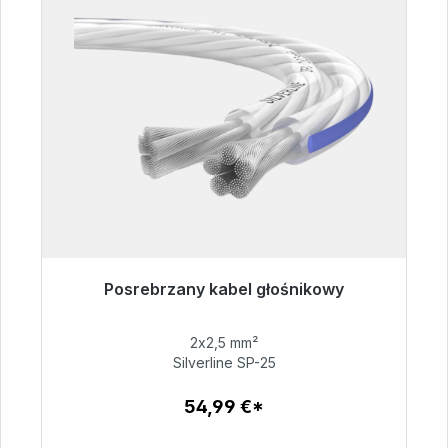
Posrebrzany kabel głośnikowy
Gotowy do natychmiastowej wysyłki, czas
dostawy 48h*
2x2,5 mm²
Silverline SP-25
54,99 €
54,99 €*
Szczegóły