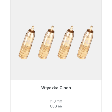
Wtyczka Cinch
Gotowy do natychmiastowej wysyłki, czas
dostawy 48h*
11,0 mm
CJG 66
55,99 €