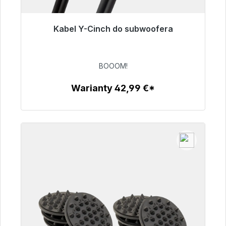
Kabel Y-Cinch do subwoofera
Gotowy do natychmiastowej wysyłki, czas
dostawy 48h*
BOOOM!
53,49 €
Warianty 42,99 €*
Szczegóły