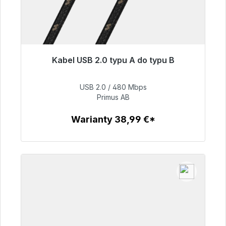
Kabel USB 2.0 typu A do typu B
Gotowy do natychmiastowej wysyłki, czas
dostawy 48h*
USB 2.0 / 480 Mbps
Primus AB
76,99 €
Warianty 38,99 €*
Szczegóły