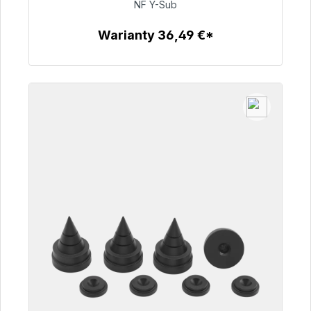
NF Y-Sub
50,99 €
Warianty 36,49 €*
Szczegóły