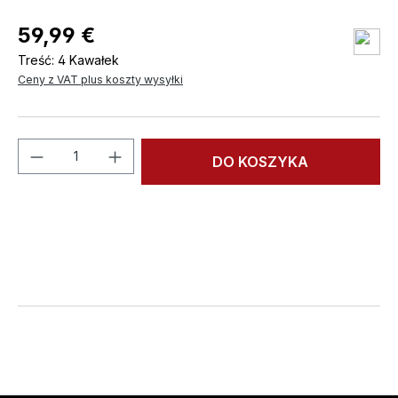
59,99 €
Treść:
4 Kawałek
Ceny z VAT plus koszty wysyłki
Ilość produktu: Wprowadź żądaną ilość l
DO KOSZYKA