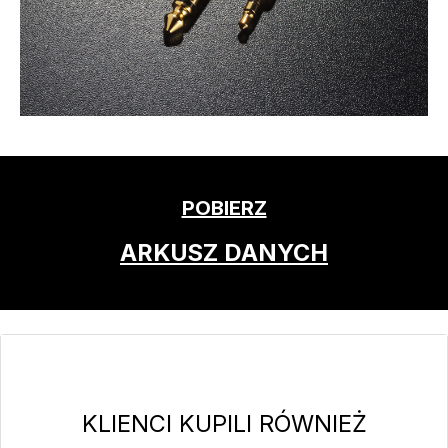
POBIERZ
ARKUSZ DANYCH
Pomiń galerię produktów
KLIENCI KUPILI RÓWNIEŻ