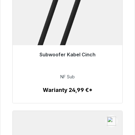
Subwoofer Kabel Cinch
Gotowy do natychmiastowej wysyłki, czas
dostawy 48h*
NF Sub
63,99 €
Warianty 24,99 €*
Szczegóły