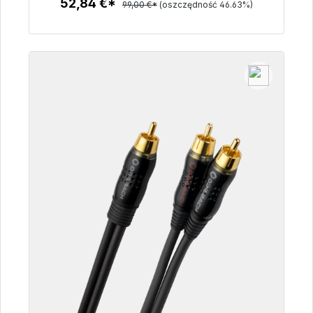
52,84 €*
99,00 €*
(oszczędność 46.63%)
Szczegóły