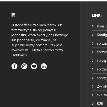
LINKI
Historia wielu wielkich marek lub
Konsul
firm zaczyna się od pomysłu
Konfig
jednostki, która tworzy coś nowego
lub podnosi to, co znane, na
sprzę
zupełnie nowy poziom - tak jest
również w 50-letniej historii firmy
sprzęt
Oehlbach.
sprzę
sprzę
sprzę
Zwrot
% Sal
B2B