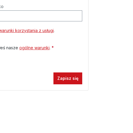
ko
arunki korzystania z usługi
.
łeś nasze
ogólne warunki
.
*
Zapisz się