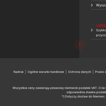
Wyszu
Odstą
Szybko
przycz
Nadruk
Ogólne warunki handlowe
Ochrona danych
Prawo 
Wszystkie ceny zawierają ustawowy niemiecki podatek VAT. O ile 
odpowiednia stawka podatko
*) Dotyczy dostaw do Niemiec. 