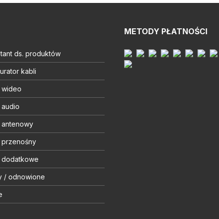
METODY PŁATNOŚCI
tant ds. produktów
urator kabli
t wideo
 audio
t antenowy
t przenośny
t dodatkowe
y / odnowione
e