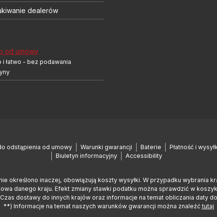
kiwanie dealerów
p od umowy
 i łatwo - bez podawania
yny
do odstąpienia od umowy
Warunki gwarancji
Baterie
Płatność i wysył
Biuletyn informacyjny
Accessibility
nie określono inaczej, obowiązują koszty wysyłki. W przypadku wybrania k
wa danego kraju. Efekt zmiany stawki podatku można sprawdzić w koszyku,
Czas dostawy do innych krajów oraz informacje na temat obliczania daty d
**) Informacje na temat naszych warunków gwarancji można znaleźć
tutaj