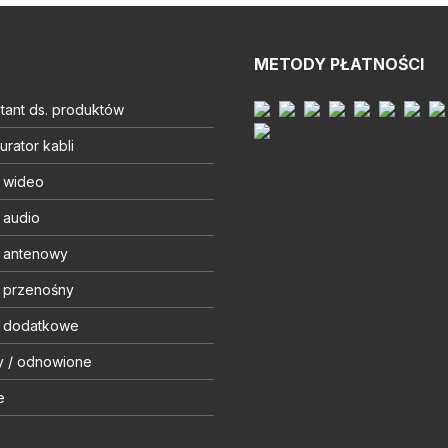
METODY PŁATNOŚCI
tant ds. produktów
urator kabli
t wideo
 audio
t antenowy
t przenośny
t dodatkowe
y / odnowione
e