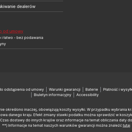
kiwanie dealerów
p od umowy
 i łatwo - bez podawania
yny
do odstąpienia od umowy
Warunki gwarancji
Baterie
Płatność i wysył
Biuletyn informacyjny
Accessibility
nie określono inaczej, obowiązują koszty wysyłki. W przypadku wybrania k
wa danego kraju. Efekt zmiany stawki podatku można sprawdzić w koszyku,
Czas dostawy do innych krajów oraz informacje na temat obliczania daty d
**) Informacje na temat naszych warunków gwarancji można znaleźć
tutaj