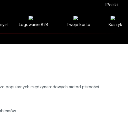
Polski
mysł
Logowanie B2B
Twoje konto
Koszyk
rdzo popularnych międzynarodowych metod płatności.
oblemów.