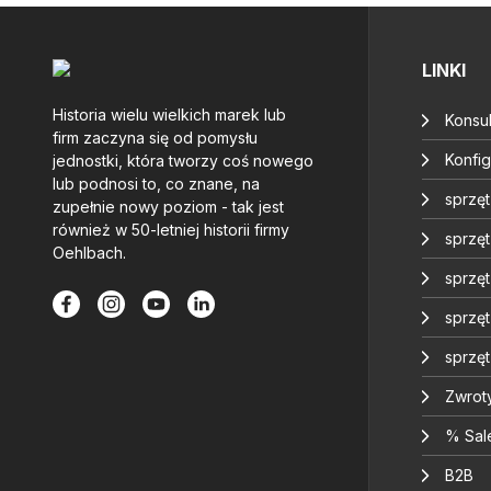
LINKI
Historia wielu wielkich marek lub
Konsul
firm zaczyna się od pomysłu
Konfig
jednostki, która tworzy coś nowego
lub podnosi to, co znane, na
sprzę
zupełnie nowy poziom - tak jest
również w 50-letniej historii firmy
sprzęt
Oehlbach.
sprzę
sprzę
sprzę
Zwrot
% Sal
B2B