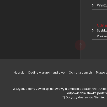
Wyszu
Odstą
Szybko
przycz
Nadruk
Ogólne warunki handlowe
Ochrona danych
Prawo 
Wszystkie ceny zawierają ustawowy niemiecki podatek VAT. O ile 
odpowiednia stawka podatko
*) Dotyczy dostaw do Niemiec. 