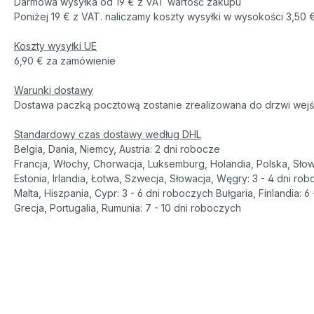
Darmowa wysyłka od 19 € z VAT wartość zakupu
Poniżej 19 € z VAT. naliczamy koszty wysyłki w wysokości 3,50 
Koszty wysyłki UE
6,90 € za zamówienie
Warunki dostawy
Dostawa paczką pocztową zostanie zrealizowana do drzwi wejści
Standardowy czas dostawy według DHL
Belgia, Dania, Niemcy, Austria: 2 dni robocze
Francja, Włochy, Chorwacja, Luksemburg, Holandia, Polska, Sło
Estonia, Irlandia, Łotwa, Szwecja, Słowacja, Węgry: 3 - 4 dni ro
Malta, Hiszpania, Cypr: 3 - 6 dni roboczych Bułgaria, Finlandia: 
Grecja, Portugalia, Rumunia: 7 - 10 dni roboczych