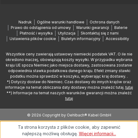
Nadruk
Ogólne warunki handlowe
Ochrona danych
Prawo do odstąpienia od umowy
Warunki gwarancji
Baterie
Płatność i wysyłka
Utylizacja
Skontaktuj się z nami
Ustawienia plików cookie
Biuletyn informacyjny
Accessibility
Wszystkie ceny zawierają ustawowy niemiecki podatek VAT. O ile nie
określono inaczej, obowiązują koszty wysyłki. W przypadku wybrania
kraju UE spoza Niemiec jako miejsca dostawy, zastosowana zostanie
odpowiednia stawka podatkowa danego kraju. Efekt zmiany stawki
podatku można sprawdzić w koszyku, wybierając kraj dostawy. .
*) Dotyczy dostaw do Niemiec. Czas dostawy do innych krajów oraz
informacje na temat obliczania daty dostawy można znaleźć tutaj.
tutaj
**) Informacje na temat naszych warunków gwarancji można znaleźć
tutaj
© 2026 Copyright by Oehlbach® Kabel GmbH
Ta strona korzysta z plików cookie, aby zapewnić
najlepszą możliwą obsługę.
Więcej informacji...