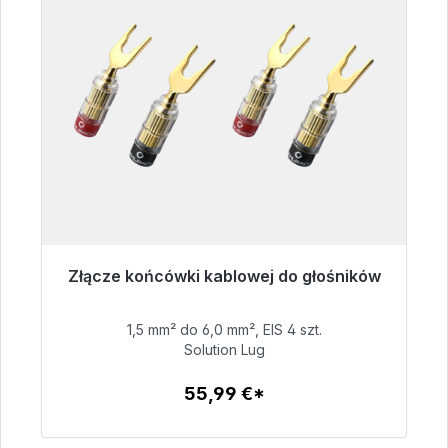
Złącze końcówki kablowej do głośników
Gotowy do natychmiastowej wysyłki, czas
dostawy 48h*
1,5 mm² do 6,0 mm², EIS 4 szt.
Solution Lug
55,99 €
55,99 €*
Szczegóły