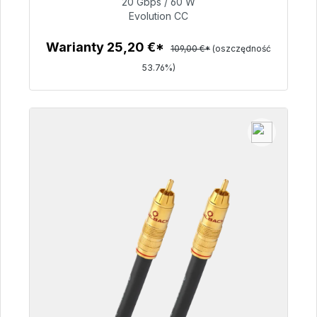
20 Gbps / 60 W
Evolution CC
50,40 €
Warianty 25,20 €*
109,00 €*
(oszczędność
53.76%)
Szczegóły