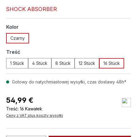
SHOCK ABSORBER
Wybierz
Kolor
Czarny
Wybierz
Treść
1 Stück
4 Stück
8 Stück
12 Stück
16 Stück
Gotowy do natychmiastowej wysyłki, czas dostawy 48h*
54,99 €
Treść:
16 Kawałek
Ceny z VAT plus koszty wysyłki