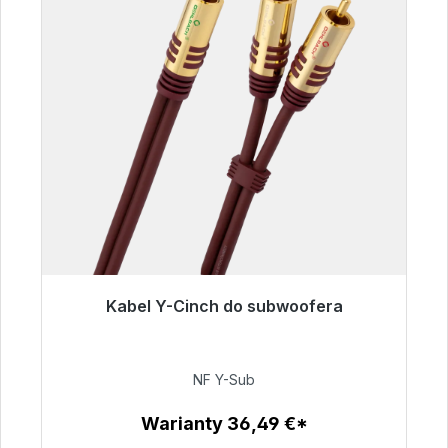
Kabel Y-Cinch do subwoofera
Gotowy do natychmiastowej wysyłki, czas
dostawy 48h*
NF Y-Sub
50,99 €
Warianty 36,49 €*
Szczegóły