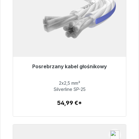
Posrebrzany kabel głośnikowy
Gotowy do natychmiastowej wysyłki, czas
dostawy 48h*
2x2,5 mm²
Silverline SP-25
54,99 €
54,99 €*
Szczegóły