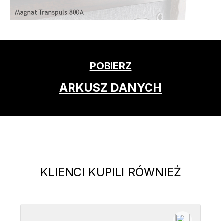
POBIERZ
ARKUSZ DANYCH
Pomiń galerię produktów
KLIENCI KUPILI RÓWNIEŻ