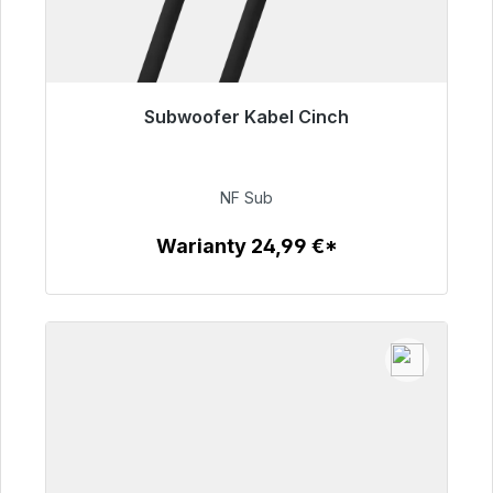
Subwoofer Kabel Cinch
Gotowy do natychmiastowej wysyłki, czas
dostawy 48h*
NF Sub
63,99 €
Warianty 24,99 €*
Szczegóły