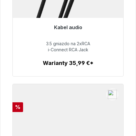
Kabel audio
Gotowy do natychmiastowej wysyłki, czas
dostawy 48h*
3.5 gniazdo na 2xRCA
i-Connect RCA Jack
51,99 €
Warianty 35,99 €*
Szczegóły
Rabat
%