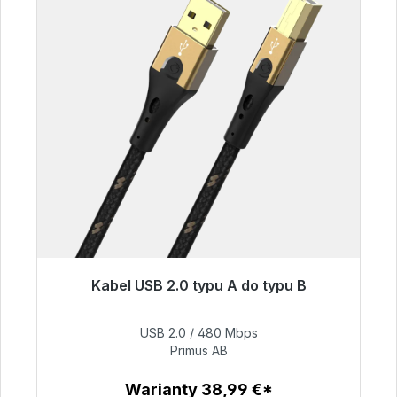
Kabel USB 2.0 typu A do typu B
Gotowy do natychmiastowej wysyłki, czas
dostawy 48h*
USB 2.0 / 480 Mbps
Primus AB
76,99 €
Warianty 38,99 €*