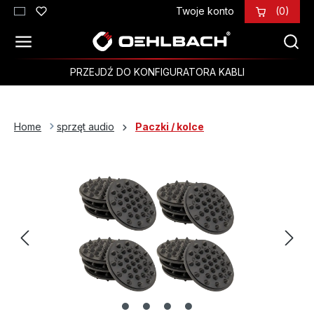
Twoje konto
(0)
Przejdź do głównej zawartości
PRZEJDŹ DO KONFIGURATORA KABLI
Home
sprzęt audio
Paczki / kolce