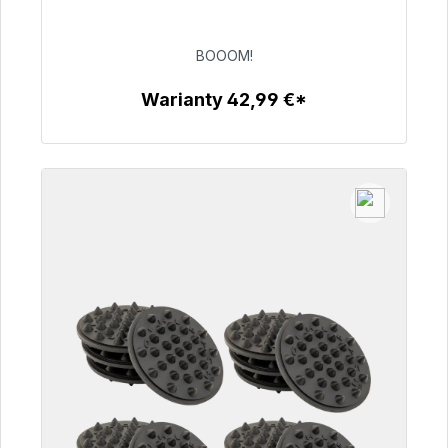
dostawy 48h*
BOOOM!
53,49 €
Warianty 42,99 €*
Szczegóły