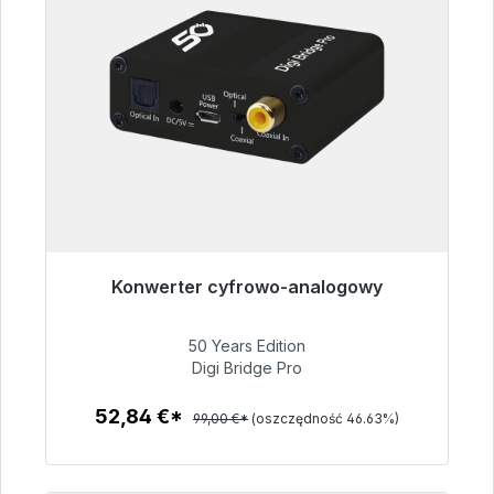
Konwerter cyfrowo-analogowy
Gotowy do natychmiastowej wysyłki, czas
dostawy 48h*
50 Years Edition
Digi Bridge Pro
52,84 €
52,84 €*
99,00 €*
(oszczędność 46.63%)
Szczegóły