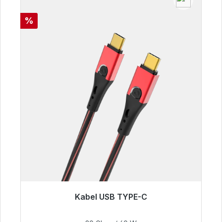
Rabat
%
Kabel USB TYPE-C
Gotowy do natychmiastowej wysyłki, czas
dostawy 48h*