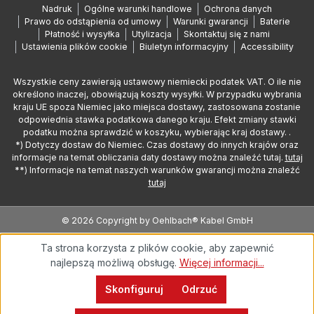
Nadruk
Ogólne warunki handlowe
Ochrona danych
Prawo do odstąpienia od umowy
Warunki gwarancji
Baterie
Płatność i wysyłka
Utylizacja
Skontaktuj się z nami
Ustawienia plików cookie
Biuletyn informacyjny
Accessibility
Wszystkie ceny zawierają ustawowy niemiecki podatek VAT. O ile nie
określono inaczej, obowiązują koszty wysyłki. W przypadku wybrania
kraju UE spoza Niemiec jako miejsca dostawy, zastosowana zostanie
odpowiednia stawka podatkowa danego kraju. Efekt zmiany stawki
podatku można sprawdzić w koszyku, wybierając kraj dostawy. .
*) Dotyczy dostaw do Niemiec. Czas dostawy do innych krajów oraz
informacje na temat obliczania daty dostawy można znaleźć tutaj.
tutaj
**) Informacje na temat naszych warunków gwarancji można znaleźć
tutaj
© 2026 Copyright by Oehlbach® Kabel GmbH
Ta strona korzysta z plików cookie, aby zapewnić
najlepszą możliwą obsługę.
Więcej informacji...
Skonfiguruj
Odrzuć