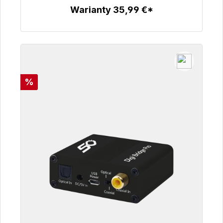
Warianty 35,99 €*
Szczegóły
Rabat
%