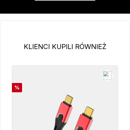
Pomiń galerię produktów
KLIENCI KUPILI RÓWNIEŻ
Rabat
%