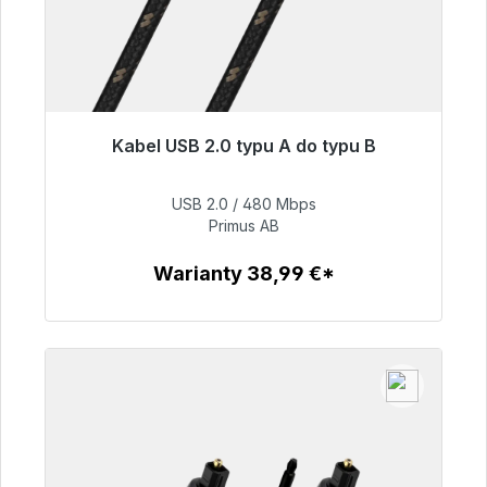
Kabel USB 2.0 typu A do typu B
Gotowy do natychmiastowej wysyłki, czas
dostawy 48h*
USB 2.0 / 480 Mbps
Primus AB
76,99 €
Warianty 38,99 €*
Szczegóły