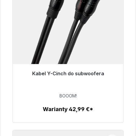
Kabel Y-Cinch do subwoofera
Gotowy do natychmiastowej wysyłki, czas
dostawy 48h*
BOOOM!
53,49 €
Warianty 42,99 €*
Szczegóły