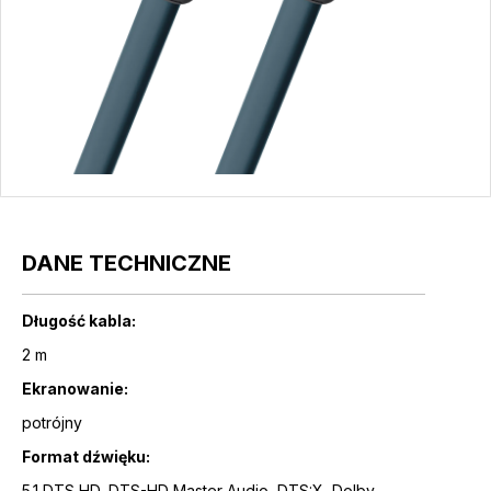
DANE TECHNICZNE
Długość kabla:
2 m
Ekranowanie:
potrójny
Format dźwięku:
5.1 DTS HD, DTS-HD Master Audio, DTS:X, Dolby