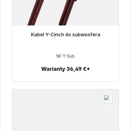
Kabel Y-Cinch do subwoofera
Gotowy do natychmiastowej wysyłki, czas
dostawy 48h*
NF Y-Sub
50,99 €
Warianty 36,49 €*
Szczegóły