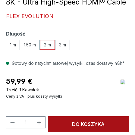
8K - Ultra High-Speed HDMI® Cable
FLEX EVOLUTION
Wybierz
Długość
1 m
1.50 m
2 m
3 m
Gotowy do natychmiastowej wysyłki, czas dostawy 48h*
59,99 €
Treść:
1 Kawałek
Ceny z VAT plus koszty wysyłki
Ilość produktu: Wprowadź żądaną ilość l
DO KOSZYKA