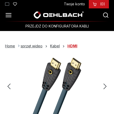
Twoje konto
(0)
Przejdź do głównej zawartości
PRZEJDŹ DO KONFIGURATORA KABLI
Home
sprzęt wideo
Kabel
HDMI