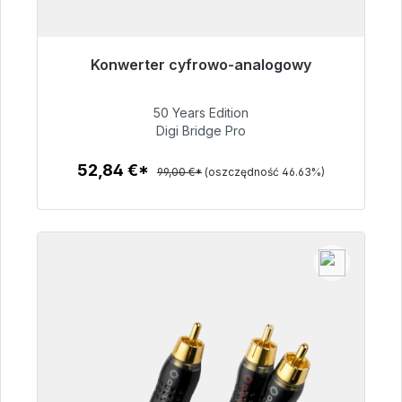
Konwerter cyfrowo-analogowy
Gotowy do natychmiastowej wysyłki, czas
dostawy 48h*
50 Years Edition
Digi Bridge Pro
52,84 €
52,84 €*
99,00 €*
(oszczędność 46.63%)
Szczegóły