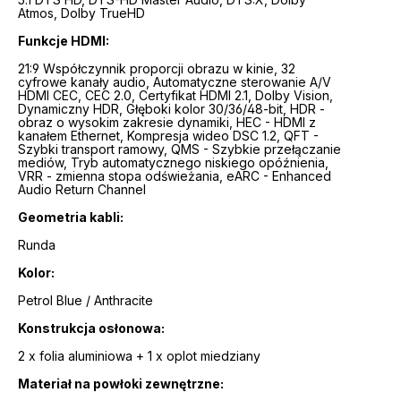
Atmos, Dolby TrueHD
Funkcje HDMI:
21:9 Współczynnik proporcji obrazu w kinie, 32
cyfrowe kanały audio, Automatyczne sterowanie A/V
HDMI CEC, CEC 2.0, Certyfikat HDMI 2.1, Dolby Vision,
Dynamiczny HDR, Głęboki kolor 30/36/48-bit, HDR -
obraz o wysokim zakresie dynamiki, HEC - HDMI z
kanałem Ethernet, Kompresja wideo DSC 1.2, QFT -
Szybki transport ramowy, QMS - Szybkie przełączanie
mediów, Tryb automatycznego niskiego opóźnienia,
VRR - zmienna stopa odświeżania, eARC - Enhanced
Audio Return Channel
Geometria kabli:
Runda
Kolor:
Petrol Blue / Anthracite
Konstrukcja osłonowa:
2 x folia aluminiowa + 1 x oplot miedziany
Materiał na powłoki zewnętrzne: