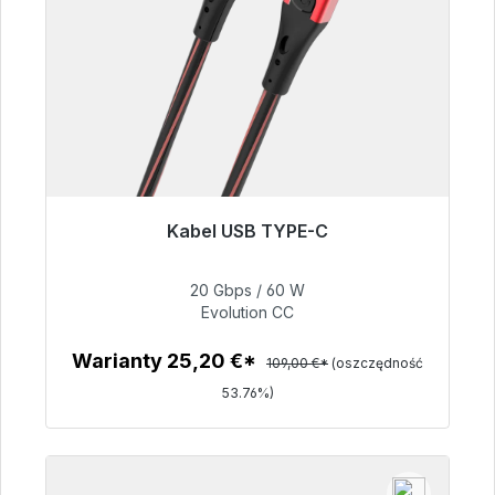
Kabel USB TYPE-C
Gotowy do natychmiastowej wysyłki, czas
dostawy 48h*
20 Gbps / 60 W
Evolution CC
50,40 €
Warianty 25,20 €*
109,00 €*
(oszczędność
53.76%)
Szczegóły