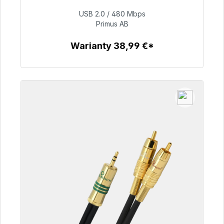
dostawy 48h*
USB 2.0 / 480 Mbps
Primus AB
76,99 €
Warianty 38,99 €*
Szczegóły