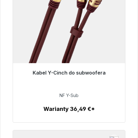
Kabel Y-Cinch do subwoofera
Gotowy do natychmiastowej wysyłki, czas
dostawy 48h*
NF Y-Sub
50,99 €
Warianty 36,49 €*
Szczegóły