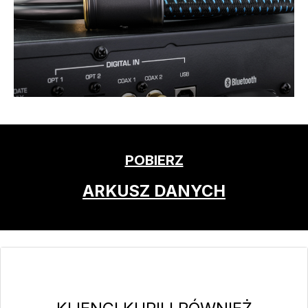
POBIERZ
ARKUSZ DANYCH
Pomiń galerię produktów