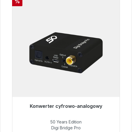
Rabat
%
Konwerter cyfrowo-analogowy
Gotowy do natychmiastowej wysyłki, czas
dostawy 48h*
50 Years Edition
Digi Bridge Pro
52,84 €