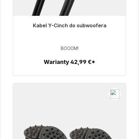
Kabel Y-Cinch do subwoofera
Gotowy do natychmiastowej wysyłki, czas
dostawy 48h*
BOOOM!
53,49 €
Warianty 42,99 €*
Szczegóły