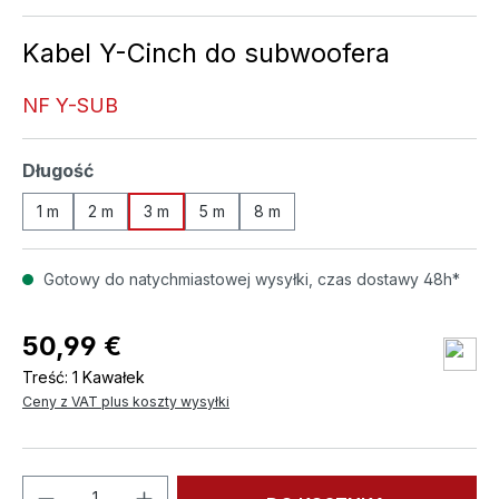
Kabel Y-Cinch do subwoofera
NF Y-SUB
Wybierz
Długość
1 m
2 m
3 m
5 m
8 m
Gotowy do natychmiastowej wysyłki, czas dostawy 48h*
50,99 €
Treść:
1 Kawałek
Ceny z VAT plus koszty wysyłki
Ilość produktu: Wprowadź żądaną ilość l