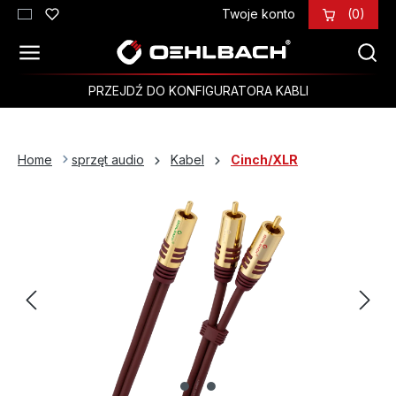
Twoje konto
(0)
Przejdź do głównej zawartości
PRZEJDŹ DO KONFIGURATORA KABLI
Home
sprzęt audio
Kabel
Cinch/XLR