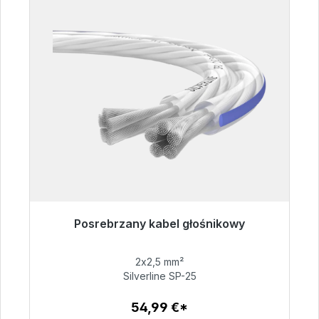
Posrebrzany kabel głośnikowy
Gotowy do natychmiastowej wysyłki, czas
dostawy 48h*
2x2,5 mm²
Silverline SP-25
54,99 €
54,99 €*