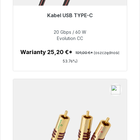
Kabel USB TYPE-C
Gotowy do natychmiastowej wysyłki, czas
dostawy 48h*
20 Gbps / 60 W
Evolution CC
50,40 €
Warianty 25,20 €*
109,00 €*
(oszczędność
53.76%)
Szczegóły