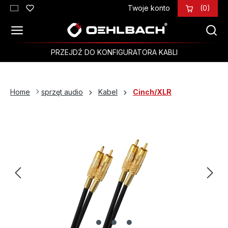
Twoje konto
(0)
Przejdź do głównej zawartości
PRZEJDŹ DO KONFIGURATORA KABLI
Home
sprzęt audio
Kabel
Cinch/XLR