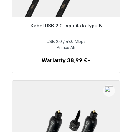
Kabel USB 2.0 typu A do typu B
Gotowy do natychmiastowej wysyłki, czas
dostawy 48h*
USB 2.0 / 480 Mbps
Primus AB
76,99 €
Warianty 38,99 €*
Szczegóły