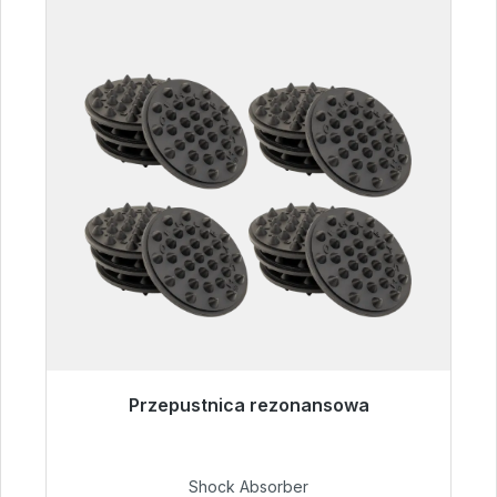
Przepustnica rezonansowa
Gotowy do natychmiastowej wysyłki, czas
dostawy 48h*
Shock Absorber
54,99 €