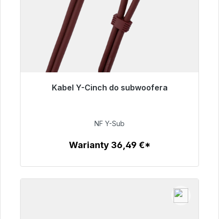
Kabel Y-Cinch do subwoofera
Gotowy do natychmiastowej wysyłki, czas
dostawy 48h*
NF Y-Sub
50,99 €
Warianty 36,49 €*
Szczegóły