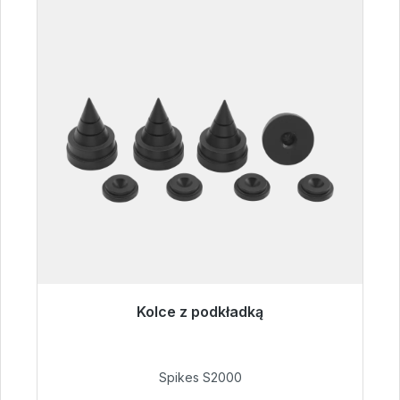
Kolce z podkładką
Gotowy do natychmiastowej wysyłki, czas
dostawy 48h*
Spikes S2000
51,49 €