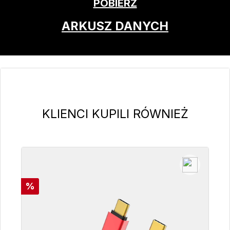
POBIERZ
ARKUSZ DANYCH
Pomiń galerię produktów
KLIENCI KUPILI RÓWNIEŻ
Rabat
%