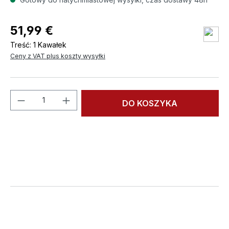
51,99 €
Treść:
1 Kawałek
Ceny z VAT plus koszty wysyłki
Ilość produktu: Wprowadź żądaną ilość l
DO KOSZYKA