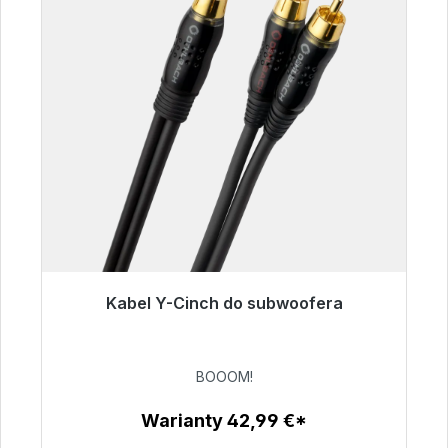
Kabel Y-Cinch do subwoofera
Gotowy do natychmiastowej wysyłki, czas
dostawy 48h*
BOOOM!
53,49 €
Warianty 42,99 €*
Szczegóły