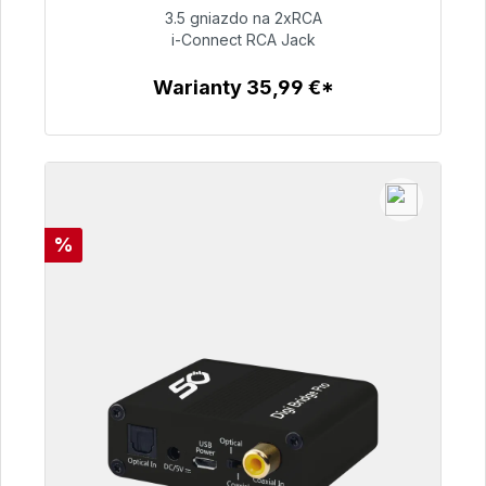
3.5 gniazdo na 2xRCA
i-Connect RCA Jack
51,99 €
Warianty 35,99 €*
Szczegóły
Rabat
%