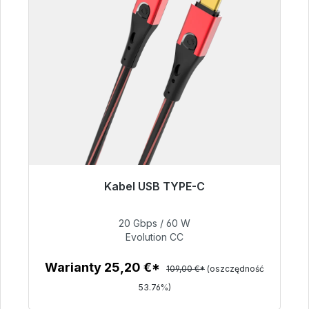
Kabel USB TYPE-C
Gotowy do natychmiastowej wysyłki, czas
dostawy 48h*
20 Gbps / 60 W
Evolution CC
50,40 €
Warianty 25,20 €*
109,00 €*
(oszczędność
53.76%)
Szczegóły