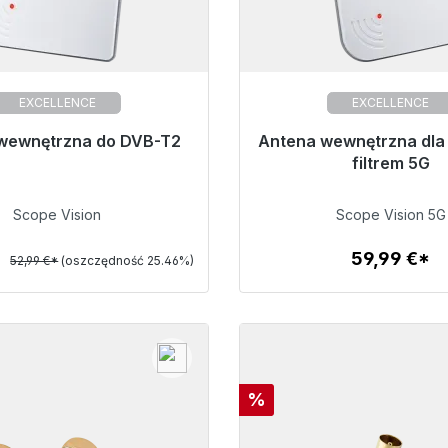
EXCELLENCE
EXCELLENCE
wewnętrzna do DVB-T2
o natychmiastowej wysyłki,
Antena wewnętrzna dla
Gotowy do natychmiastow
czas dostawy 48h*
czas dostawy 48h
filtrem 5G
39,50 €
59,99 €
Scope Vision
Scope Vision 5G
*
59,99 €*
52,99 €*
(oszczędność 25.46%)
Szczegóły
Szczegóły
Rabat
%