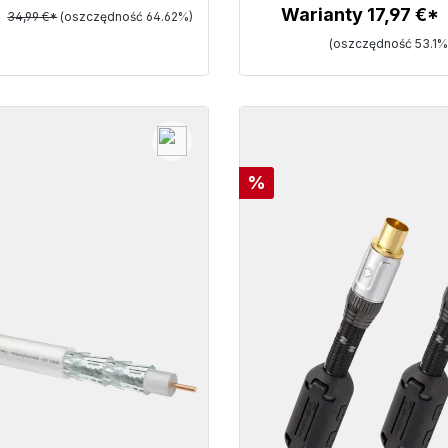
*
Warianty 17,97 €*
34,99 €*
(oszczędność 64.62%)
Szczegóły
(oszczędność 53.1%
Szczegóły
Rabat
%