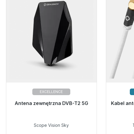
EXCELLENCE
Antena zewnętrzna DVB-T2 5G
Gotowy do natychmiastowej wysyłki,
Kabel an
Gotowy d
czas dostawy 48h*
69,99 €
Scope Vision Sky