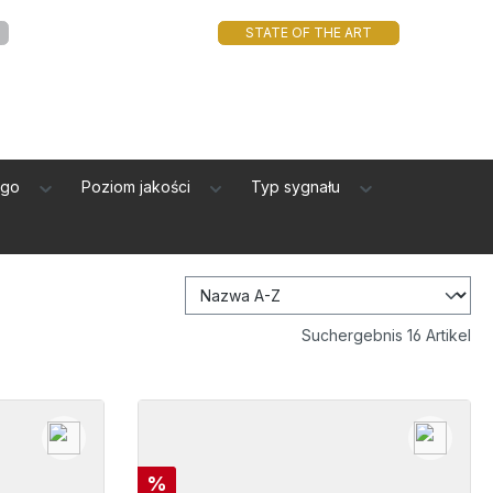
STATE OF THE ART
ego
Poziom jakości
Typ sygnału
Suchergebnis 16 Artikel
Rabat
%