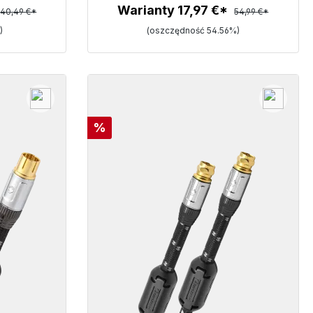
Warianty 17,97 €*
40,49 €*
54,99 €*
)
(oszczędność 54.56%)
Szczegóły
Rabat
%