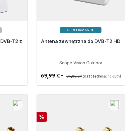
PERFORMANCE
 DVB-T2 z
ej wysyłki,
Antena zewnętrzna do DVB-T2 HD
Wkrótce ponownie dostępny
*
69,99 €
Scope Vision Outdoor
69,99 €*
84,00 €*
(oszczędność 16.68%)
Szczegóły
Rabat
%