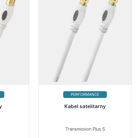
PERFORMANCE
y
Kabel satelitarny
ej wysyłki,
Gotowy do natychmiastowej wysyłki,
*
czas dostawy 48h*
s
Transmission Plus S
24,99 €