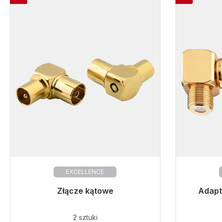
EXCELLENCE
Gotowy do natychmiastowej wysyłki,
Złącze kątowe
Gotowy d
Adapt
czas dostawy 48h*
2 sztuki