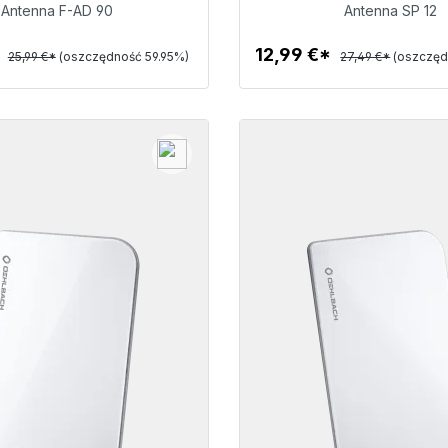
10,41 €
12,99 €
Antenna F-AD 90
Antenna SP 12
*
12,99 €*
25,99 €*
(oszczędność 59.95%)
27,49 €*
(oszczęd
Szczegóły
Szczegóły