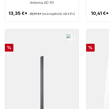
13,35 €
Antenna AD 90
13,35 €*
10,41 €
25,99 €*
(oszczędność 48.63%)
Szczegóły
Rabat
Rabat
%
%