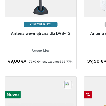
PERFORMANCE
Antena wewnętrzna dla DVB-T2
Gotowy do natychmiastowej wysyłki,
Antena 
Gotowy d
czas dostawy 48h*
49,00 €
Scope Max
49,00 €*
39,50 €
73,99 €*
(oszczędność 33.77%)
Szczegóły
Rabat
Nowe
%