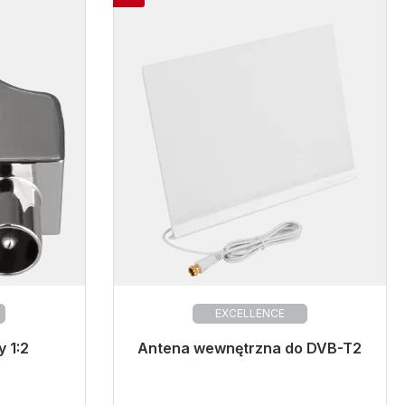
EXCELLENCE
ej wysyłki,
 1:2
Antena wewnętrzna do DVB-T2
Gotowy do natychmiastowej wysyłki,
*
czas dostawy 48h*