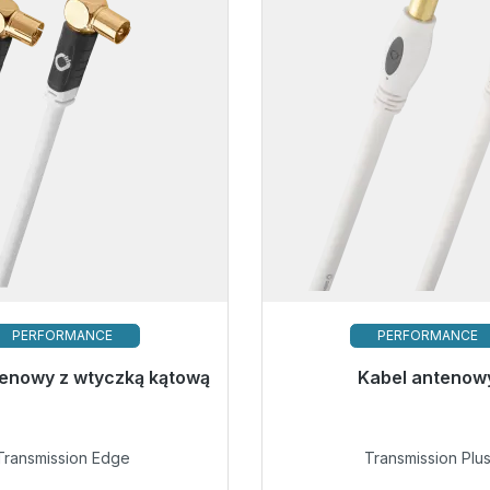
PERFORMANCE
PERFORMANCE
tenowy z wtyczką kątową
o natychmiastowej wysyłki,
Kabel antenow
czas dostawy 48h*
Gotowy do natychmiastow
czas dostawy 48h
12,38 €
Transmission Edge
Transmission Plu
18,99 €