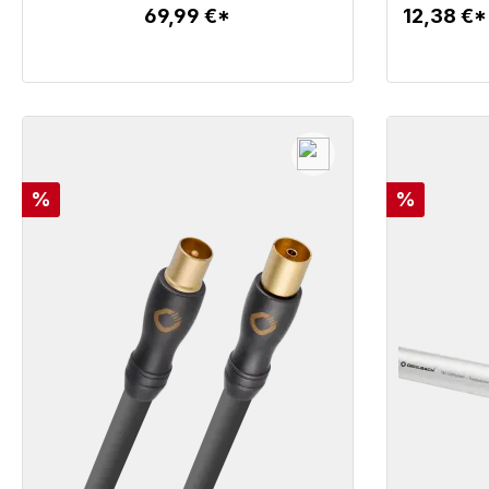
69,99 €*
12,38 €
Szczegóły
Rabat
Rabat
%
%