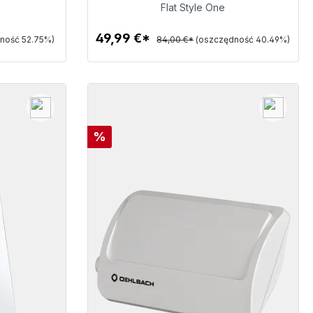
49,99 €
Flat Style One
49,99 €*
ność 52.75%)
84,00 €*
(oszczędność 40.49%)
Szczegóły
Rabat
%