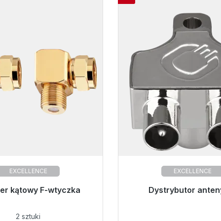
EXCELLENCE
EXCELLENCE
o natychmiastowej wysyłki,
er kątowy F-wtyczka
Gotowy do natychmiastow
Dystrybutor anteny
czas dostawy 48h*
czas dostawy 48h
2 sztuki