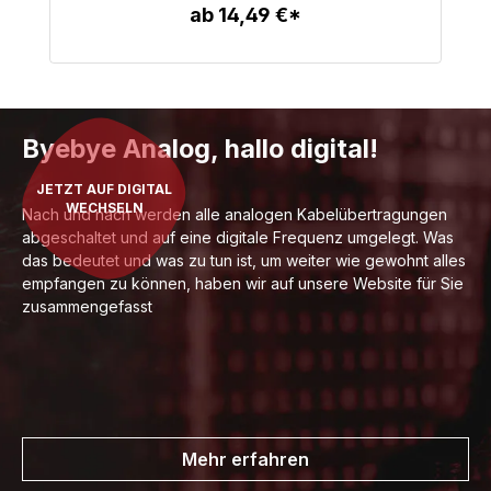
ab 14,49 €*
Zum Artikel
Byebye Analog, hallo digital!
JETZT AUF DIGITAL
WECHSELN
Nach und nach werden alle analogen Kabelübertragungen
abgeschaltet und auf eine digitale Frequenz umgelegt. Was
das bedeutet und was zu tun ist, um weiter wie gewohnt alles
empfangen zu können, haben wir auf unsere Website für Sie
zusammengefasst
Mehr erfahren