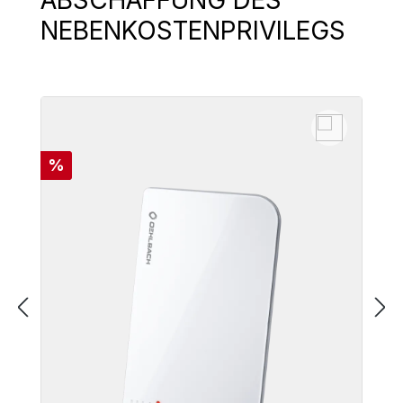
NEBENKOSTENPRIVILEGS
Rabatt
%