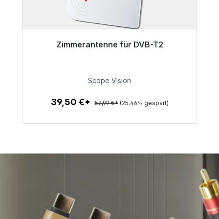
Zimmerantenne für DVB-T2
Sofort versandfertig, Lieferzeit 48h*
39,50 €
Scope Vision
39,50 €*
52,99 €*
(25.46% gespart)
Zum Artikel