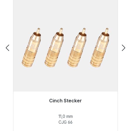
Cinch Stecker
Sofort versandfertig, Lieferzeit 48h*
11,0 mm
55,99 €
CJG 66