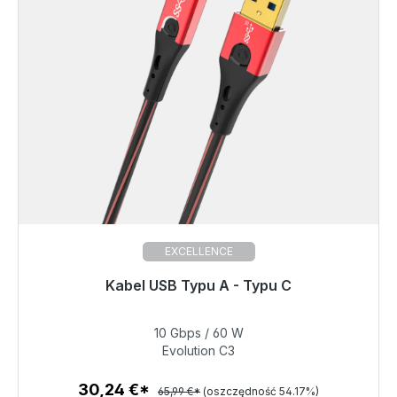
EXCELLENCE
Gotowy do natychmiastowej wysyłki, czas dostawy
Kabel USB Typu A - Typu C
48h*
10 Gbps / 60 W
30,24 €
Evolution C3
30,24 €*
65,99 €*
(oszczędność 54.17%)