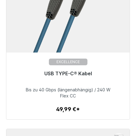
EXCELLENCE
Gotowy do natychmiastowej wysyłki, czas dostawy
USB TYPE-C® Kabel
48h*
Bis zu 40 Gbps (längenabhängig) / 240 W
49,99 €
Flex CC
49,99 €*
Szczegóły