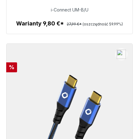
11,20 €
i-Connect UM-B/U
Warianty 9,80 €*
27,99 €*
(oszczędność 59.99%)
Szczegóły
Rabat
%