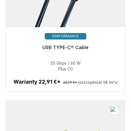
PERFORMANCE
Gotowy do natychmiastowej wysyłki, czas dostawy
USB TYPE-C® Cable
48h*
20 Gbps / 60 W
27,49 €
Plus CC
Warianty 22,91 €*
65,99 €*
(oszczędność 58.34%)
Szczegóły