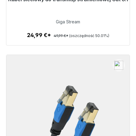
48h*
24,99 €
Giga Stream
24,99 €*
49,99 €*
(oszczędność 50.01%)
Szczegóły