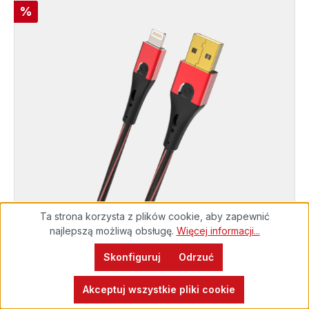
Rabat
%
Ta strona korzysta z plików cookie, aby zapewnić
najlepszą możliwą obsługę.
Więcej informacji...
Skonfiguruj
EXCELLENCE
Odrzuć
Gotowy do natychmiastowej wysyłki, czas dostawy
Kabel USB 2.0 typu A do Apple Lightning
Akceptuj wszystkie pliki cookie
48h*