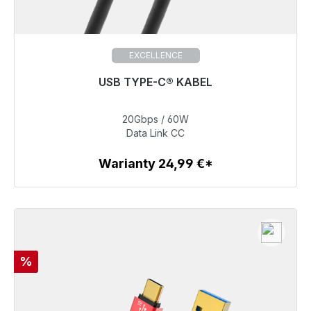
EXCELLENCE
USB TYPE-C® KABEL
20Gbps / 60W
39,99 €
Data Link CC
Warianty 24,99 €*
Szczegóły
Rabat
%