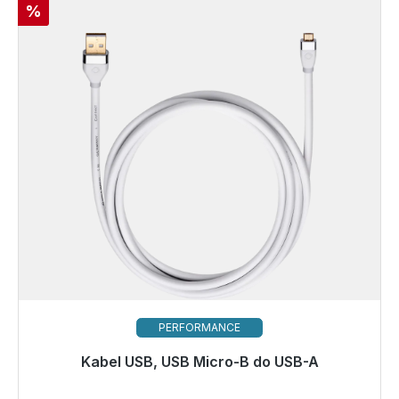
Rabat
%
PERFORMANCE
Gotowy do natychmiastowej wysyłki, czas dostawy
Kabel USB, USB Micro-B do USB-A
48h*