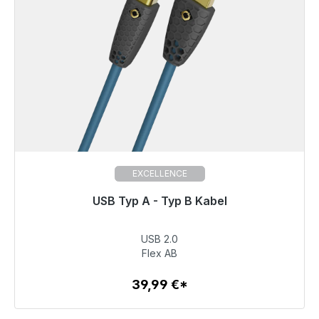
EXCELLENCE
Gotowy do natychmiastowej wysyłki, czas dostawy
USB Typ A - Typ B Kabel
48h*
USB 2.0
39,99 €
Flex AB
39,99 €*
Szczegóły