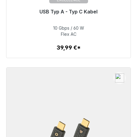
Gotowy do natychmiastowej wysyłki, czas dostawy
USB Typ A - Typ C Kabel
48h*
10 Gbps / 60 W
39,99 €
Flex AC
39,99 €*
Szczegóły