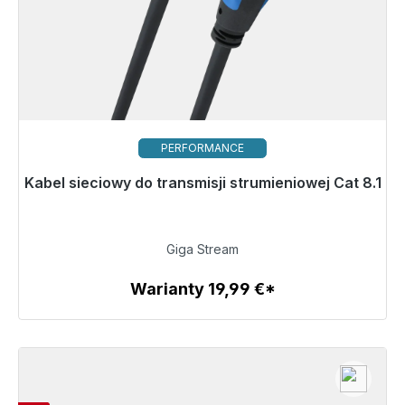
PERFORMANCE
Kabel sieciowy do transmisji strumieniowej Cat 8.1
Gotowy do natychmiastowej wysyłki, czas dostawy
48h*
99,00 €
Giga Stream
Warianty 19,99 €*
Szczegóły