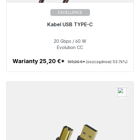
EXCELLENCE
Gotowy do natychmiastowej wysyłki, czas dostawy
Kabel USB TYPE-C
48h*
20 Gbps / 60 W
50,40 €
Evolution CC
Warianty 25,20 €*
109,00 €*
(oszczędność 53.76%)
Szczegóły