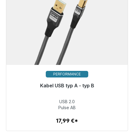
PERFORMANCE
Gotowy do natychmiastowej wysyłki, czas dostawy
Kabel USB typ A - typ B
48h*
USB 2.0
17,99 €
Pulse AB
17,99 €*
Szczegóły