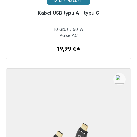
PERFORMANCE
Gotowy do natychmiastowej wysyłki, czas dostawy
Kabel USB typu A - typu C
48h*
10 Gb/s / 60 W
19,99 €
Pulse AC
19,99 €*
Szczegóły