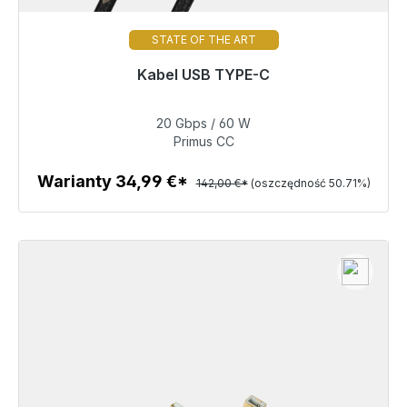
STATE OF THE ART
Gotowy do natychmiastowej wysyłki, czas dostawy
Kabel USB TYPE-C
48h*
20 Gbps / 60 W
69,99 €
Primus CC
Warianty 34,99 €*
142,00 €*
(oszczędność 50.71%)
Szczegóły