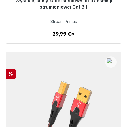
Wysokiej klasy kabel sieciowy do transmisji
Gotowy do natychmiastowej wysyłki, czas dostawy
48h*
strumieniowej Cat 8.1
29,99 €
Stream Primus
29,99 €*
Szczegóły
Rabat
%