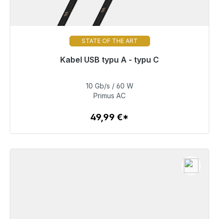
STATE OF THE ART
Gotowy do natychmiastowej wysyłki, czas dostawy
Kabel USB typu A - typu C
48h*
10 Gb/s / 60 W
49,99 €
Primus AC
49,99 €*
Szczegóły