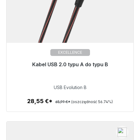
EXCELLENCE
Gotowy do natychmiastowej wysyłki, czas dostawy
Kabel USB 2.0 typu A do typu B
48h*
28,55 €
USB Evolution B
28,55 €*
65,99 €*
(oszczędność 56.74%)
Szczegóły