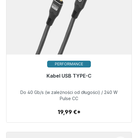
PERFORMANCE
Gotowy do natychmiastowej wysyłki, czas dostawy
Kabel USB TYPE-C
48h*
Do 40 Gb/s (w zależności od długości) / 240 W
19,99 €
Pulse CC
19,99 €*
Szczegóły