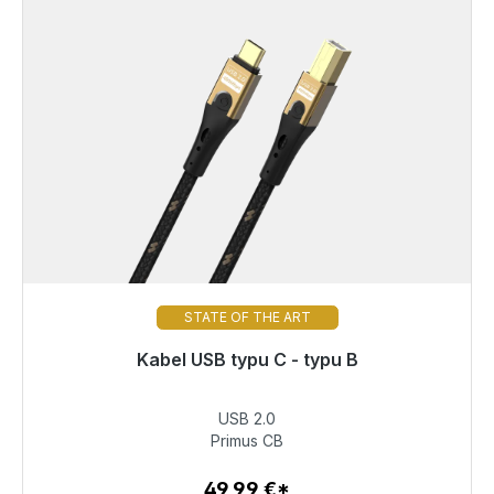
STATE OF THE ART
Gotowy do natychmiastowej wysyłki, czas dostawy
Kabel USB typu C - typu B
48h*
USB 2.0
49,99 €
Primus CB
49,99 €*