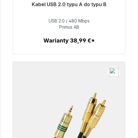
Kabel USB 2.0 typu A do typu B
Gotowy do natychmiastowej wysyłki, czas
dostawy 48h*
USB 2.0 / 480 Mbps
Primus AB
76,99 €
Warianty 38,99 €*
Szczegóły