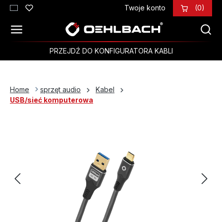
Twoje konto
(0)
Przejdź do głównej zawartości
PRZEJDŹ DO KONFIGURATORA KABLI
Home
sprzęt audio
Kabel
USB/sieć komputerowa