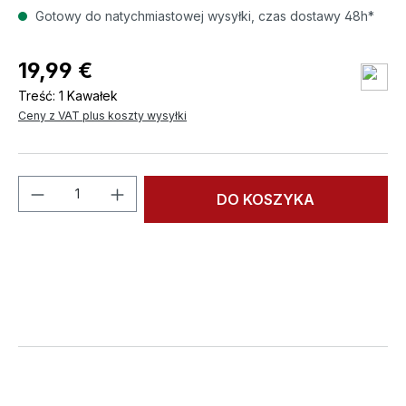
Gotowy do natychmiastowej wysyłki, czas dostawy 48h*
19,99 €
Treść:
1 Kawałek
Ceny z VAT plus koszty wysyłki
Ilość produktu: Wprowadź żądaną ilość l
DO KOSZYKA