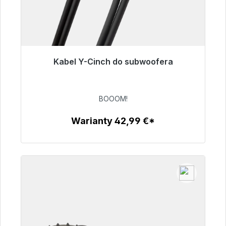
Kabel Y-Cinch do subwoofera
Gotowy do natychmiastowej wysyłki, czas
dostawy 48h*
BOOOM!
53,49 €
Warianty 42,99 €*
Szczegóły