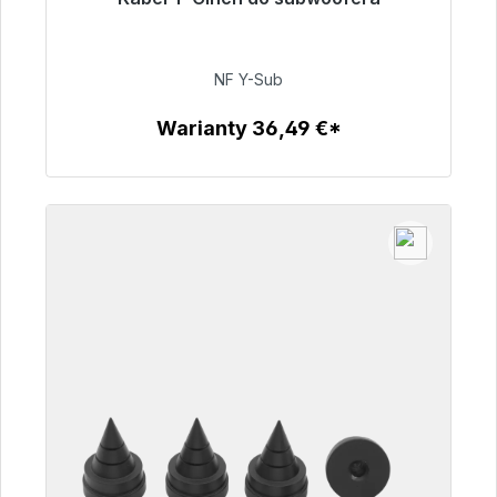
Gotowy do natychmiastowej wysyłki, czas
dostawy 48h*
NF Y-Sub
50,99 €
Warianty 36,49 €*
Szczegóły