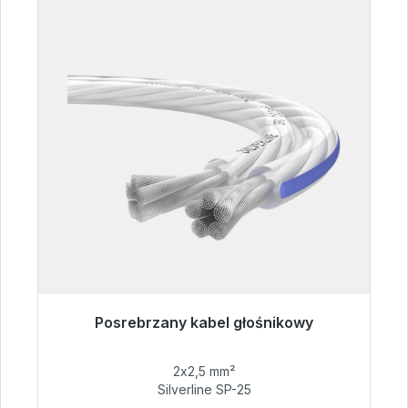
Posrebrzany kabel głośnikowy
Gotowy do natychmiastowej wysyłki, czas
dostawy 48h*
2x2,5 mm²
Silverline SP-25
54,99 €