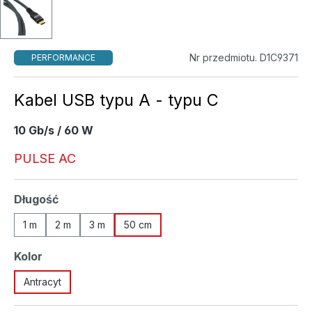
Nr przedmiotu. D1C9371
PERFORMANCE
Kabel USB typu A - typu C
10 Gb/s / 60 W
PULSE AC
Wybierz
Długość
1 m
2 m
3 m
50 cm
Wybierz
Kolor
Antracyt