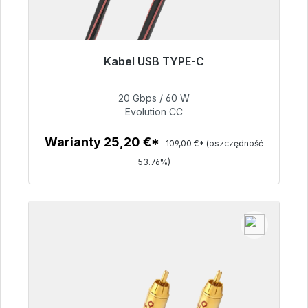
Kabel USB TYPE-C
Gotowy do natychmiastowej wysyłki, czas
dostawy 48h*
20 Gbps / 60 W
Evolution CC
50,40 €
Warianty 25,20 €*
109,00 €*
(oszczędność
53.76%)
Szczegóły