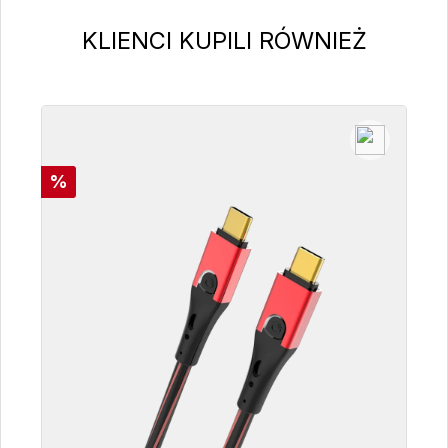
Pomiń galerię produktów
KLIENCI KUPILI RÓWNIEŻ
Rabat
%