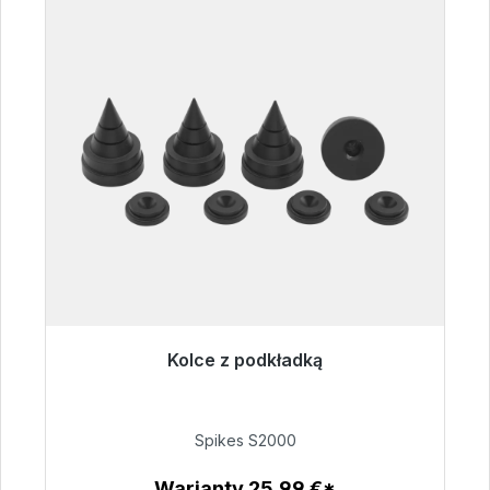
Kolce z podkładką
Gotowy do natychmiastowej wysyłki, czas
dostawy 48h*
Spikes S2000
51,49 €
Warianty 25,99 €*