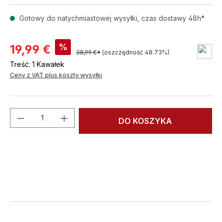
Gotowy do natychmiastowej wysyłki, czas dostawy 48h*
%
19,99 €
38,99 €*
(oszczędność 48.73%)
Treść:
1 Kawałek
Ceny z VAT plus koszty wysyłki
Ilość produktu: Wprowadź żądaną ilość l
DO KOSZYKA