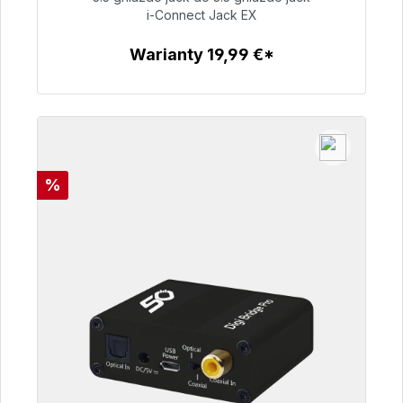
i-Connect Jack EX
51,99 €
Warianty 19,99 €*
Szczegóły
Rabat
%