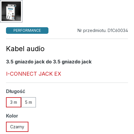
Nr przedmiotu. D1C60034
PERFORMANCE
Kabel audio
3.5 gniazdo jack do 3.5 gniazdo jack
I-CONNECT JACK EX
Wybierz
Długość
3 m
5 m
Wybierz
Kolor
Czarny