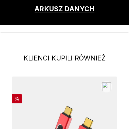
ARKUSZ DANYCH
Pomiń galerię produktów
KLIENCI KUPILI RÓWNIEŻ
Rabat
%