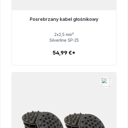
Posrebrzany kabel głośnikowy
Gotowy do natychmiastowej wysyłki, czas
dostawy 48h*
2x2,5 mm²
Silverline SP-25
54,99 €
54,99 €*
Szczegóły