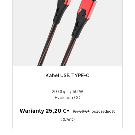
Kabel USB TYPE-C
Gotowy do natychmiastowej wysyłki, czas
dostawy 48h*
20 Gbps / 60 W
Evolution CC
50,40 €
Warianty 25,20 €*
109,00 €*
(oszczędność
53.76%)
Szczegóły