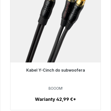
Kabel Y-Cinch do subwoofera
Gotowy do natychmiastowej wysyłki, czas
dostawy 48h*
BOOOM!
53,49 €
Warianty 42,99 €*
Szczegóły