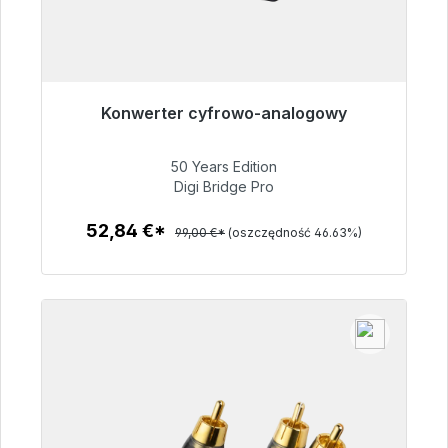
Konwerter cyfrowo-analogowy
Gotowy do natychmiastowej wysyłki, czas
dostawy 48h*
50 Years Edition
Digi Bridge Pro
52,84 €
52,84 €*
99,00 €*
(oszczędność 46.63%)
Szczegóły