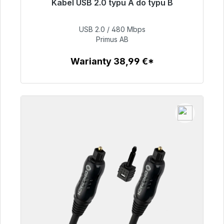
Kabel USB 2.0 typu A do typu B
Gotowy do natychmiastowej wysyłki, czas
dostawy 48h*
USB 2.0 / 480 Mbps
Primus AB
76,99 €
Warianty 38,99 €*
Szczegóły