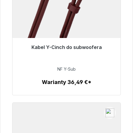
Kabel Y-Cinch do subwoofera
Gotowy do natychmiastowej wysyłki, czas
dostawy 48h*
NF Y-Sub
50,99 €
Warianty 36,49 €*
Szczegóły