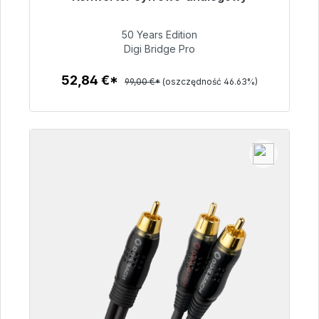
Gotowy do natychmiastowej wysyłki, czas
dostawy 48h*
50 Years Edition
Digi Bridge Pro
52,84 €
52,84 €*
99,00 €*
(oszczędność 46.63%)
Szczegóły