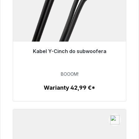
Kabel Y-Cinch do subwoofera
Gotowy do natychmiastowej wysyłki, czas
dostawy 48h*
BOOOM!
53,49 €
Warianty 42,99 €*
Szczegóły