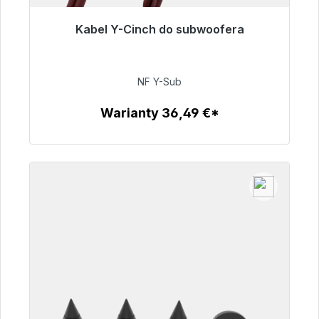
Kabel Y-Cinch do subwoofera
Gotowy do natychmiastowej wysyłki, czas
dostawy 48h*
NF Y-Sub
50,99 €
Warianty 36,49 €*
Szczegóły