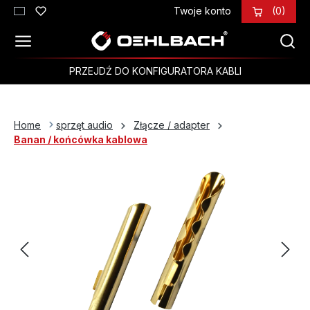
Twoje konto
(0)
Przejdź do głównej zawartości
PRZEJDŹ DO KONFIGURATORA KABLI
Home
sprzęt audio
Złącze / adapter
Banan / końcówka kablowa