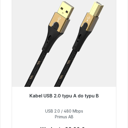
Kabel USB 2.0 typu A do typu B
Gotowy do natychmiastowej wysyłki, czas
dostawy 48h*
USB 2.0 / 480 Mbps
Primus AB
76,99 €