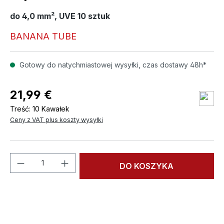
do 4,0 mm², UVE 10 sztuk
BANANA TUBE
Gotowy do natychmiastowej wysyłki, czas dostawy 48h*
21,99 €
Treść:
10 Kawałek
Ceny z VAT plus koszty wysyłki
Ilość produktu: Wprowadź żądaną ilość l
DO KOSZYKA