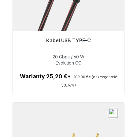
Kabel USB TYPE-C
Gotowy do natychmiastowej wysyłki, czas
dostawy 48h*
20 Gbps / 60 W
Evolution CC
50,40 €
Warianty 25,20 €*
109,00 €*
(oszczędność
53.76%)
Szczegóły