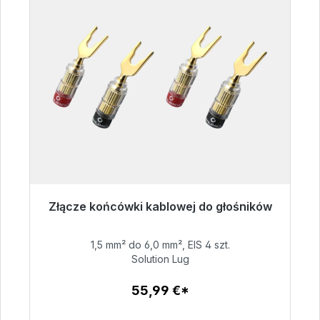
Złącze końcówki kablowej do głośników
Gotowy do natychmiastowej wysyłki, czas
dostawy 48h*
1,5 mm² do 6,0 mm², EIS 4 szt.
Solution Lug
55,99 €
55,99 €*
Szczegóły