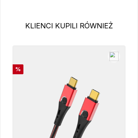
Pomiń galerię produktów
KLIENCI KUPILI RÓWNIEŻ
Rabat
%