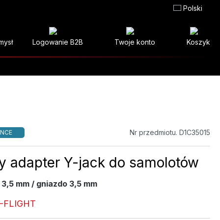
Polski
mysł
Logowanie B2B
Twoje konto
Koszyk
Nr przedmiotu. D1C35015
NCE
y adapter Y-jack do samolotów
 3,5 mm / gniazdo 3,5 mm
D-FLIGHT