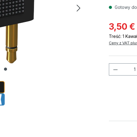
Gotowy do 
3,50 €
Treść:
1 Kawa
Ceny z VAT plu
Ilość p