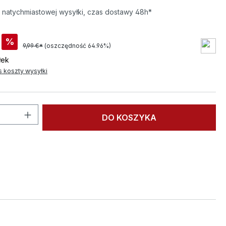
natychmiastowej wysyłki, czas dostawy 48h*
%
9,99 €*
(oszczędność 64.96%)
łek
s koszty wysyłki
roduktu: Wprowadź żądaną ilość lub użyj
DO KOSZYKA