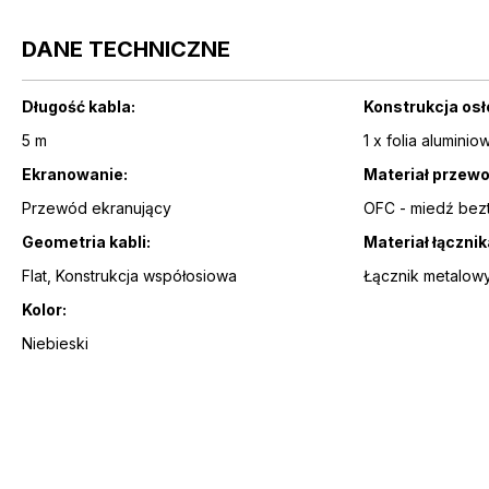
DANE TECHNICZNE
Długość kabla:
Konstrukcja os
5 m
1 x folia aluminio
Ekranowanie:
Materiał przew
Przewód ekranujący
OFC - miedź bez
Geometria kabli:
Materiał łącznik
Flat, Konstrukcja współosiowa
Łącznik metalow
Kolor:
Niebieski