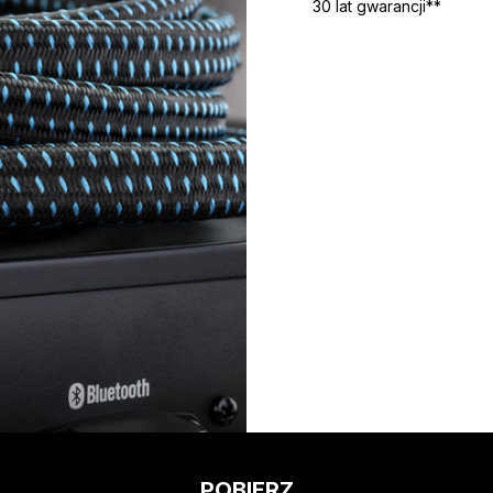
30 lat gwarancji**
POBIERZ