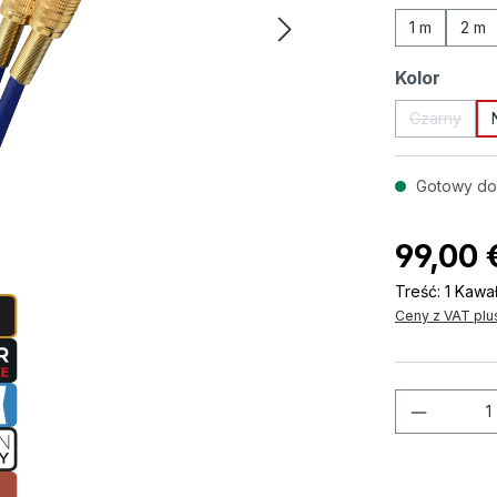
1 m
2 m
Wybierz
Kolor
Czarny
(Ta opcja
Gotowy do 
99,00 
Treść:
1 Kawa
Ceny z VAT plu
Ilość p