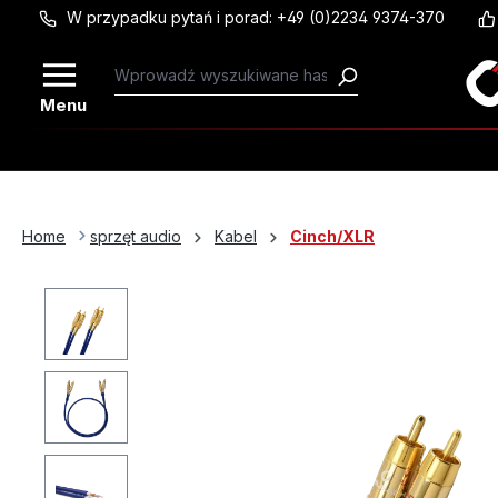
W przypadku pytań i porad: +49 (0)2234 9374-370
Przejdź do głównej zawartości
Menu
Home
sprzęt audio
Kabel
Cinch/XLR