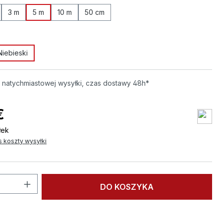
3 m
5 m
10 m
50 cm
Niebieski
 jest obecnie niedostępna.)
natychmiastowej wysyłki, czas dostawy 48h*
€
łek
s koszty wysyłki
roduktu: Wprowadź żądaną ilość lub użyj
DO KOSZYKA