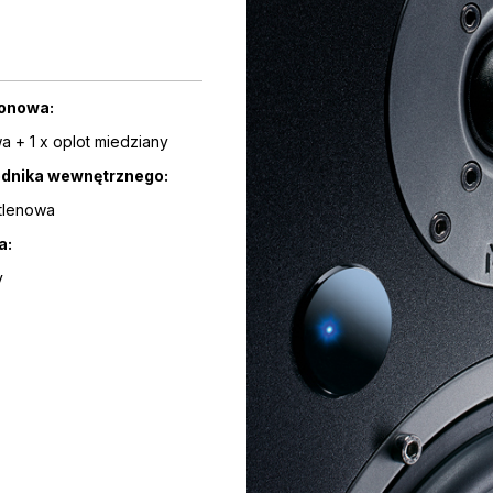
łonowa:
wa + 1 x oplot miedziany
odnika wewnętrznego:
tlenowa
a:
y