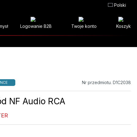
Polski
mysł
Logowanie B2B
Twoje konto
Koszyk
Nr przedmiotu. D1C2038
NCE
d NF Audio RCA
TER