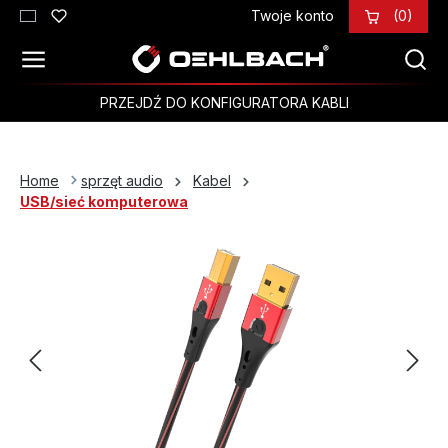
Twoje konto
(0)
Przejdź do głównej zawartości
PRZEJDŹ DO KONFIGURATORA KABLI
Home
sprzęt audio
Kabel
USB/sieć komputerowa