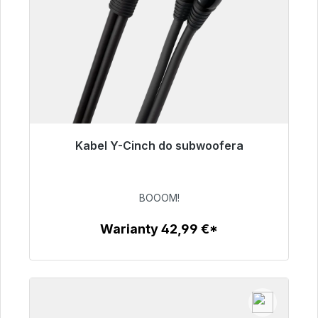
Kabel Y-Cinch do subwoofera
Gotowy do natychmiastowej wysyłki, czas
dostawy 48h*
BOOOM!
53,49 €
Warianty 42,99 €*
Szczegóły