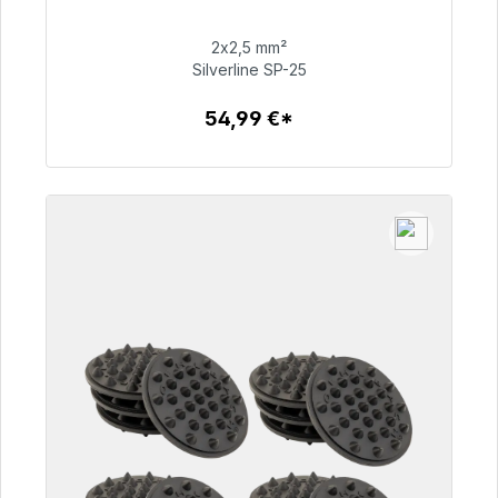
dostawy 48h*
2x2,5 mm²
Silverline SP-25
54,99 €
54,99 €*
Szczegóły