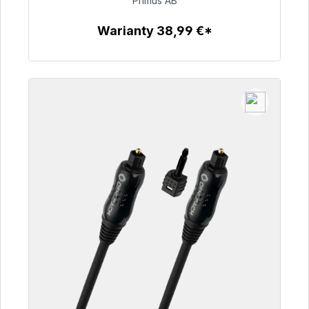
Primus AB
76,99 €
Warianty 38,99 €*
Szczegóły