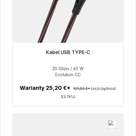
Kabel USB TYPE-C
Gotowy do natychmiastowej wysyłki, czas
dostawy 48h*
20 Gbps / 60 W
Evolution CC
50,40 €
Warianty 25,20 €*
109,00 €*
(oszczędność
53.76%)
Szczegóły