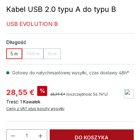
Kabel USB 2.0 typu A do typu B
USB EVOLUTION B
Wybierz
Długość
5 m
7.50 m
10 m
(Ta opcja jest obecnie niedostępna.)
(Ta opcja jest obecnie niedostępna.)
Gotowy do natychmiastowej wysyłki, czas dostawy 48h*
%
28,55 €
65,99 €*
(oszczędność 56.74%)
Treść:
1 Kawałek
Ceny z VAT plus koszty wysyłki
Ilość produktu: Wprowadź żądaną ilość l
DO KOSZYKA