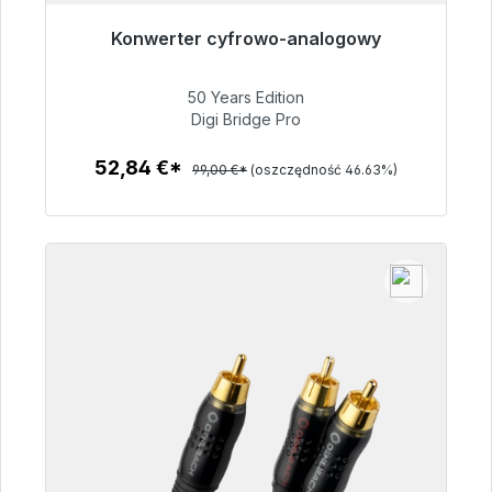
Konwerter cyfrowo-analogowy
Gotowy do natychmiastowej wysyłki, czas
dostawy 48h*
50 Years Edition
Digi Bridge Pro
52,84 €
52,84 €*
99,00 €*
(oszczędność 46.63%)
Szczegóły