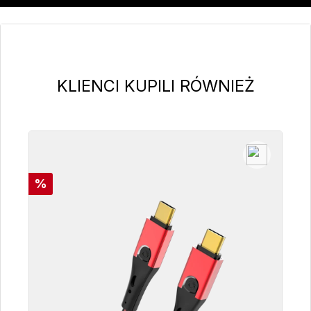
Pomiń galerię produktów
KLIENCI KUPILI RÓWNIEŻ
Rabat
%