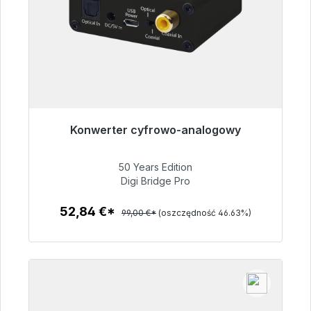
Konwerter cyfrowo-analogowy
Gotowy do natychmiastowej wysyłki, czas
dostawy 48h*
50 Years Edition
Digi Bridge Pro
52,84 €
52,84 €*
99,00 €*
(oszczędność 46.63%)
Szczegóły