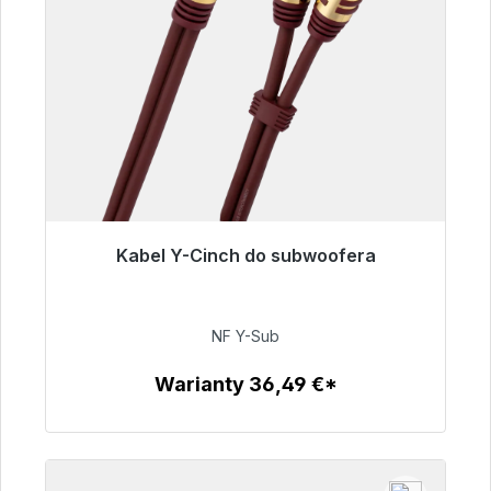
Kabel Y-Cinch do subwoofera
Gotowy do natychmiastowej wysyłki, czas
dostawy 48h*
NF Y-Sub
50,99 €
Warianty 36,49 €*
Szczegóły