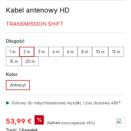
Kabel antenowy HD
TRANSMISSION SHIFT
Wybierz
Długość
1 m
2 m
3 m
4 m
6 m
8 m
10 m
12 m
15 m
20 m
Wybierz
Kolor
Antracyt
Gotowy do natychmiastowej wysyłki, czas dostawy 48h*
%
53,99 €
71,99 €*
(oszczędność 25%)
Treść:
1 Kawałek