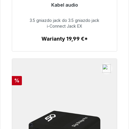
Kabel audio
Gotowy do natychmiastowej wysyłki, czas
dostawy 48h*
3.5 gniazdo jack do 3.5 gniazdo jack
i-Connect Jack EX
51,99 €
Warianty 19,99 €*
Szczegóły
Rabat
%