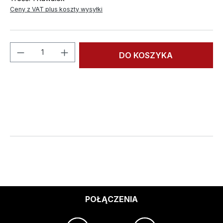
Ceny z VAT plus koszty wysyłki
Ilość produktu: Wprowadź żądaną ilość l
DO KOSZYKA
POŁĄCZENIA