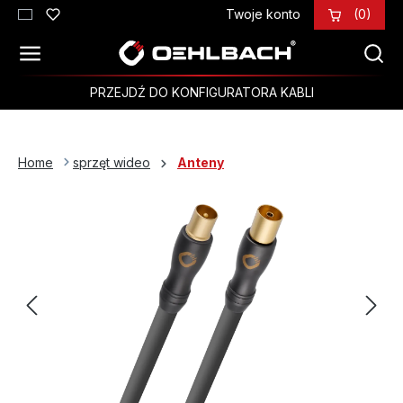
Twoje konto
(0)
Przejdź do głównej zawartości
PRZEJDŹ DO KONFIGURATORA KABLI
Home
sprzęt wideo
Anteny