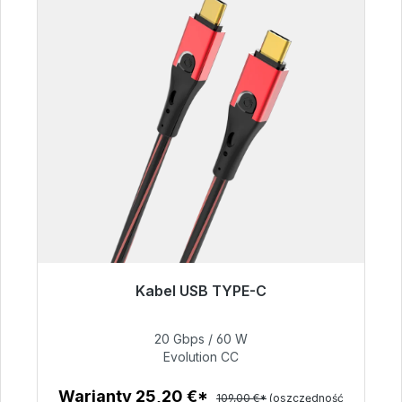
Kabel USB TYPE-C
Gotowy do natychmiastowej wysyłki, czas
dostawy 48h*
20 Gbps / 60 W
Evolution CC
50,40 €
Warianty 25,20 €*
109,00 €*
(oszczędność