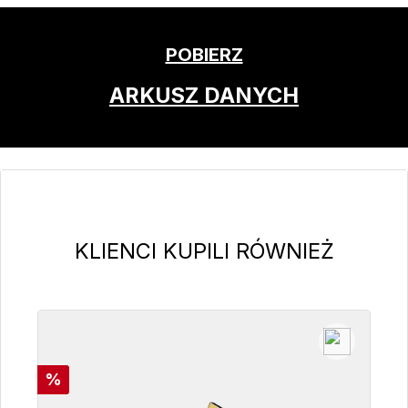
POBIERZ
ARKUSZ DANYCH
Pomiń galerię produktów
KLIENCI KUPILI RÓWNIEŻ
Rabat
%