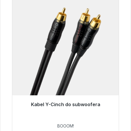
Kabel Y-Cinch do subwoofera
Gotowy do natychmiastowej wysyłki, czas
dostawy 48h*
BOOOM!
53,49 €