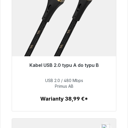
Kabel USB 2.0 typu A do typu B
Gotowy do natychmiastowej wysyłki, czas
dostawy 48h*
USB 2.0 / 480 Mbps
Primus AB
76,99 €
Warianty 38,99 €*
Szczegóły