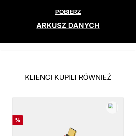
POBIERZ
ARKUSZ DANYCH
Pomiń galerię produktów
KLIENCI KUPILI RÓWNIEŻ
Rabat
%