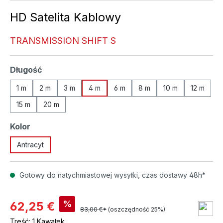
HD Satelita Kablowy
TRANSMISSION SHIFT S
Wybierz
Długość
1 m
2 m
3 m
4 m
6 m
8 m
10 m
12 m
15 m
20 m
Wybierz
Kolor
Antracyt
Gotowy do natychmiastowej wysyłki, czas dostawy 48h*
%
62,25 €
83,00 €*
(oszczędność 25%)
Treść:
1 Kawałek