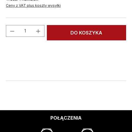
Ceny z VAT plus koszty wysyłki
Ilość produktu: Wprowadź żądaną ilość l
DO KOSZYKA
POŁĄCZENIA