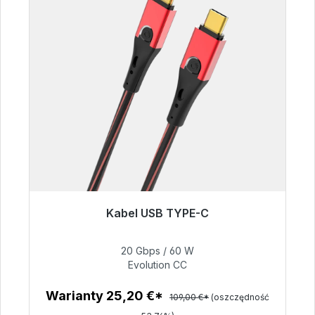
Kabel USB TYPE-C
Gotowy do natychmiastowej wysyłki, czas
dostawy 48h*
20 Gbps / 60 W
Evolution CC
50,40 €
Warianty 25,20 €*
109,00 €*
(oszczędność