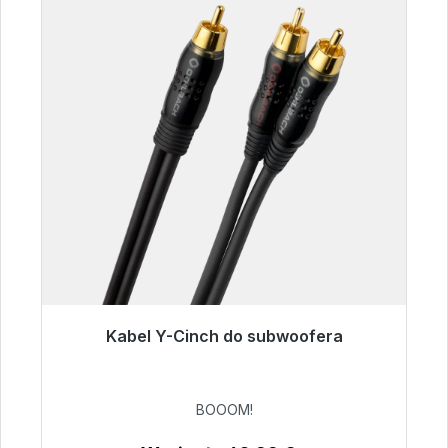
Kabel Y-Cinch do subwoofera
Gotowy do natychmiastowej wysyłki, czas
dostawy 48h*
BOOOM!
53,49 €