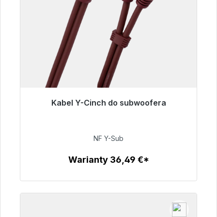
Kabel Y-Cinch do subwoofera
Gotowy do natychmiastowej wysyłki, czas
dostawy 48h*
NF Y-Sub
50,99 €
Warianty 36,49 €*
Szczegóły