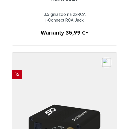
Gotowy do natychmiastowej wysyłki, czas
dostawy 48h*
3.5 gniazdo na 2xRCA
i-Connect RCA Jack
51,99 €
Warianty 35,99 €*
Szczegóły
Rabat
%