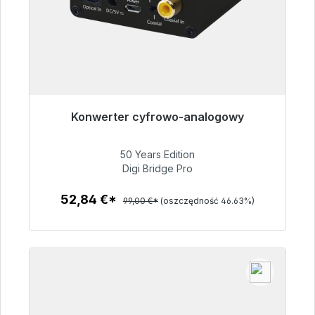
Konwerter cyfrowo-analogowy
Gotowy do natychmiastowej wysyłki, czas
dostawy 48h*
50 Years Edition
Digi Bridge Pro
52,84 €
52,84 €*
99,00 €*
(oszczędność 46.63%)
Szczegóły