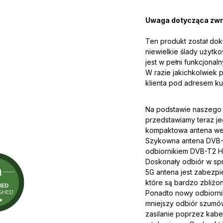
Uwaga dotycząca zwr
Ten produkt został do
niewielkie ślady użyt
jest w pełni funkcjona
W razie jakichkolwiek 
klienta pod adresem k
Na podstawie naszego 
przedstawiamy teraz je
kompaktowa antena wew
Szykowna antena DVB-
odbiornikiem DVB-T2 
Doskonały odbiór w spr
5G antena jest zabezpi
które są bardzo zbliżo
Ponadto nowy odbiornik
mniejszy odbiór szumó
zasilanie poprzez kab