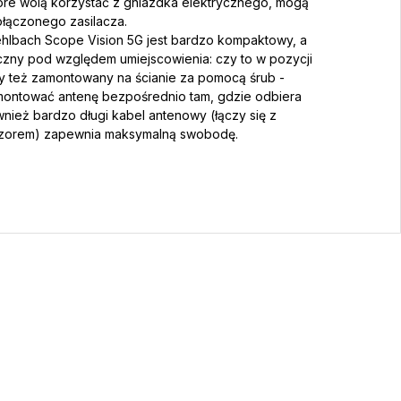
tóre wolą korzystać z gniazdka elektrycznego, mogą
ołączonego zasilacza.
Oehlbach Scope Vision 5G jest bardzo kompaktowy, a
czny pod względem umiejscowienia: czy to w pozycji
y też zamontowany na ścianie za pomocą śrub -
montować antenę bezpośrednio tam, gdzie odbiera
ównież bardzo długi kabel antenowy (łączy się z
wizorem) zapewnia maksymalną swobodę.