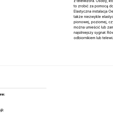
z telewizora. Osoby, k
to zrobić za pomocą d
Elastyczna instalacja 
także niezwykle elasty
pionowej, poziomej, cz
można umieścić lub za
najsilniejszy sygnał. R
odbiornikiem lub tele
we:
i: