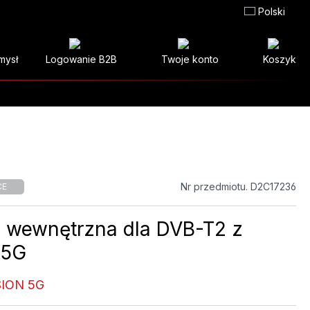
Polski
mysł
Logowanie B2B
Twoje konto
Koszyk
Nr przedmiotu. D2C17236
CE
 wewnętrzna dla DVB-T2 z
 5G
SION 5G