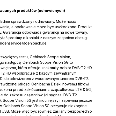
acanych produktów (odnowionych)
kładnie sprawdzony i odnowiony. Może nosić
kowania, a opakowanie może być uszkodzone. Produkt
lny. Gwarancja odpowiada gwarancji na nowe towary.
pytań prosimy o kontakt z naszym zespołem obsługi
undenservice@oehlbach.de.
zwycięzcy testu, Oehlbach Scope Vision,
go następcę: Oehlbach Scope Vision 5G to
nętrzna, która oferuje znakomity odbiór DVB-T2 HD.
T2 HD współpracuje z każdym zewnętrznym
HD lub telewizorem z wbudowanym tunerem DVB-T2.
awdzonej jakości Oehlbacha Dzięki nowemu filtrowi
eczona przed zakłóceniami z częstotliwości LTE & 5G,
ne do zakresu częstotliwości sygnału DVB-T2.
 Scope Vision 5G jest mocniejszy i zapewnia jeszcze
w. Oehlbach Scope Vision 5G otrzymuje niezbędne
el USB. Może więc być również zasilany bezpośrednio