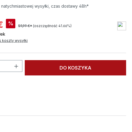
natychmiastowej wysyłki, czas dostawy 48h*
€
%
59,99 €*
(oszczędność 41.66%)
łek
s koszty wysyłki
roduktu: Wprowadź żądaną ilość lub użyj
DO KOSZYKA