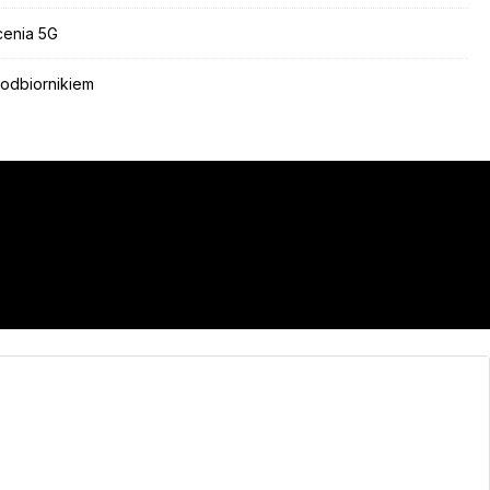
ócenia 5G
 odbiornikiem