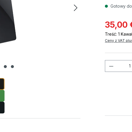
Gotowy do 
35,00 
Treść:
1 Kawa
Ceny z VAT plu
Ilość p