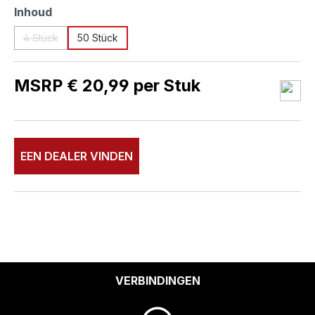
Selecteer
Inhoud
4 Stück
50 Stück
(Deze optie is momenteel niet beschikbaar.)
MSRP € 20,99 per Stuk
EEN DEALER VINDEN
VERBINDINGEN