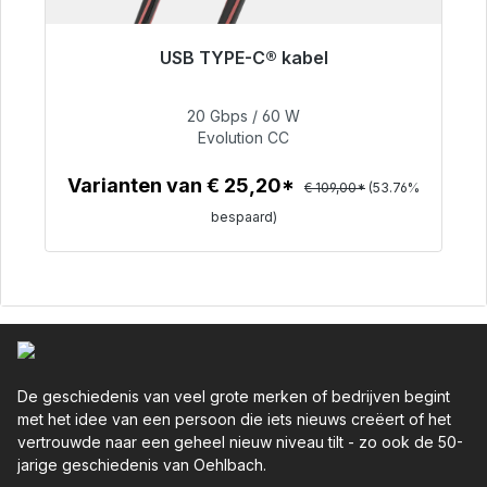
USB TYPE-C® kabel
Klaar voor onmiddellijke verzending, levertijd
48 uur*
20 Gbps / 60 W
Evolution CC
€ 50,40
Varianten van € 25,20*
€ 109,00*
(53.76%
bespaard)
Details
De geschiedenis van veel grote merken of bedrijven begint
met het idee van een persoon die iets nieuws creëert of het
vertrouwde naar een geheel nieuw niveau tilt - zo ook de 50-
jarige geschiedenis van Oehlbach.