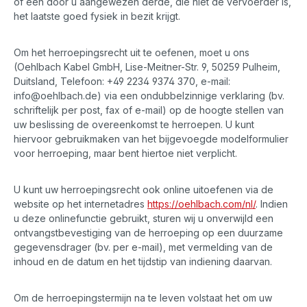
of een door u aangewezen derde, die niet de vervoerder is,
het laatste goed fysiek in bezit krijgt.
Om het herroepingsrecht uit te oefenen, moet u ons
(Oehlbach Kabel GmbH, Lise-Meitner-Str. 9, 50259 Pulheim,
Duitsland, Telefoon: +49 2234 9374 370, e-mail:
info@oehlbach.de) via een ondubbelzinnige verklaring (bv.
schriftelijk per post, fax of e-mail) op de hoogte stellen van
uw beslissing de overeenkomst te herroepen. U kunt
hiervoor gebruikmaken van het bijgevoegde modelformulier
voor herroeping, maar bent hiertoe niet verplicht.
U kunt uw herroepingsrecht ook online uitoefenen via de
website op het internetadres
https://oehlbach.com
/nl
/
. Indien
u deze onlinefunctie gebruikt, sturen wij u onverwijld een
ontvangstbevestiging van de herroeping op een duurzame
gegevensdrager (bv. per e-mail), met vermelding van de
inhoud en de datum en het tijdstip van indiening daarvan.
Om de herroepingstermijn na te leven volstaat het om uw