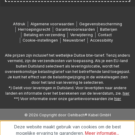
Afdruk
Algemene voorwaarden
Gegevensbescherming
Herroepingsrecht
Garantievoorwaarden
Batterijen
Betaling en verzending
Verwijdering
Contact
Cookie-instellingen
Nieuwsbrief
Accessibility
Alle prijzen zijn inclusief het wettelijke Duitse btw-tarief. Tenzij anders
vermeld, zijn de verzendkosten van toepassing. Als je een EU-land
buiten Duitsland selecteert als leveringslocatie, wordt het
overeenkomstige belastingtarief van het betreffende land toegepast.
Je kunt het effect van de belastingwijziging in de winkelwagen zien
door het land van levering te selecteren.
*) Geldt voor leveringen in Duitsland. Voor levertijden naar andere
landen en informatie over het berekenen van de leverdatum, zie.
hier
**) Voor informatie over onze garantievoorwaarden zie
hier
© 2026 Copyright door Oehlbach® Kabel GmbH
Deze website maakt gebruik van cookies om de best
mogelijke ervaring te garanderen.
Meer informatie...