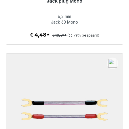
Jack plug Mono
Klaar voor onmiddellijke verzending, levertijd 48 uur*
6,3 mm
€ 4,48
Jack 63 Mono
€ 4,48*
€ 13,49*
(66.79% bespaard)
Details