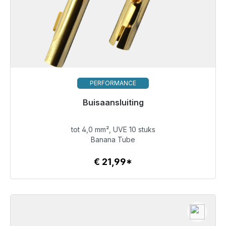
PERFORMANCE
Buisaansluiting
Klaar voor onmiddellijke verzending, levertijd 48 uur*
tot 4,0 mm², UVE 10 stuks
€ 21,99
Banana Tube
€ 21,99*
Details