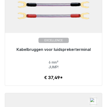
EXCELLENCE
Kabelbruggen voor luidsprekerterminal
Klaar voor onmiddellijke verzending, levertijd 48 uur*
6 mm²
€ 37,49
JUMP!
€ 37,49*
Details