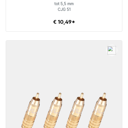
tot 5,5 mm
€ 10,49
CJG 51
€ 10,49*
Details