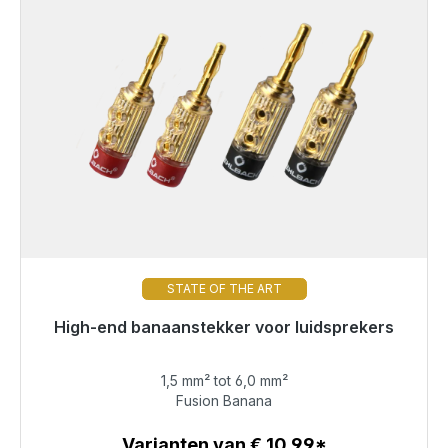
STATE OF THE ART
High-end banaanstekker voor luidsprekers
Klaar voor onmiddellijke verzending, levertijd 48 uur*
1,5 mm² tot 6,0 mm²
€ 71,49
Fusion Banana
Varianten van € 10,99*