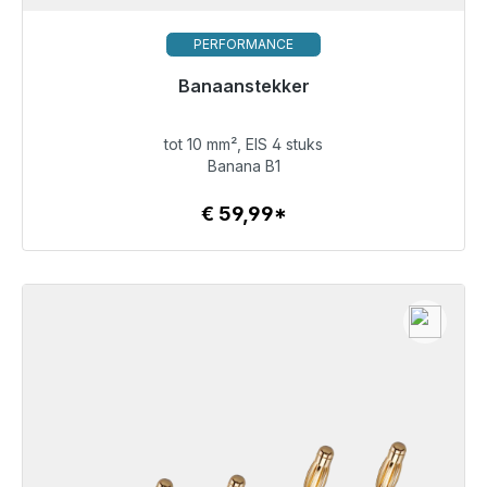
PERFORMANCE
Banaanstekker
Klaar voor onmiddellijke verzending, levertijd 48 uur*
tot 10 mm², EIS 4 stuks
€ 59,99
Banana B1
€ 59,99*
Details