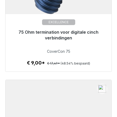
EXCELLENCE
75 Ohm termination voor digitale cinch
Klaar voor onmiddellijke verzending, levertijd 48 uur*
verbindingen
€ 9,00
CoverCon 75
€ 9,00*
€ 17,49*
(48.54% bespaard)
Details