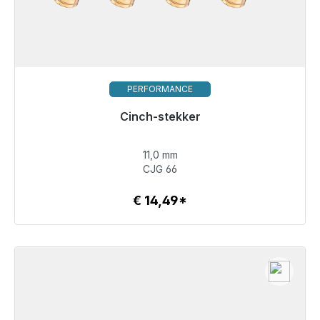
PERFORMANCE
Cinch-stekker
11,0 mm
€ 14,49
CJG 66
€ 14,49*
Details