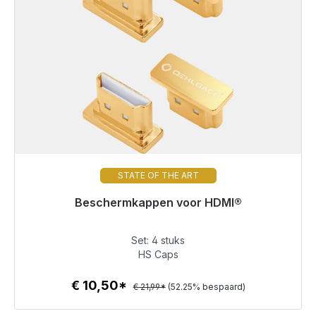
STATE OF THE ART
Beschermkappen voor HDMI®
Klaar voor onmiddellijke verzending, levertijd 48 uur*
Set: 4 stuks
€ 10,50
HS Caps
€ 10,50*
€ 21,99*
(52.25% bespaard)
Details