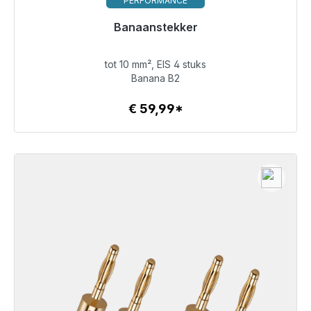
PERFORMANCE
Banaanstekker
Klaar voor onmiddellijke verzending, levertijd 48 uur*
tot 10 mm², EIS 4 stuks
€ 59,99
Banana B2
€ 59,99*
Details