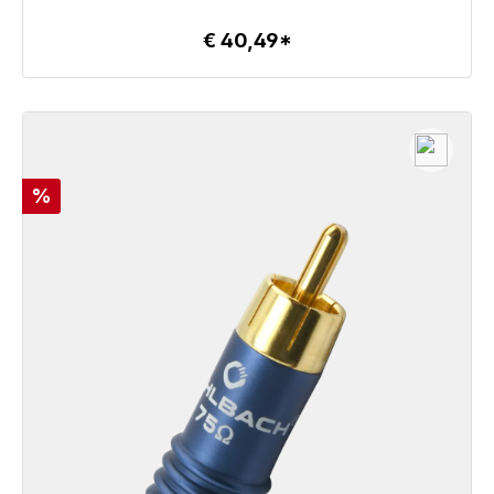
€ 40,49*
Details
Korting
%