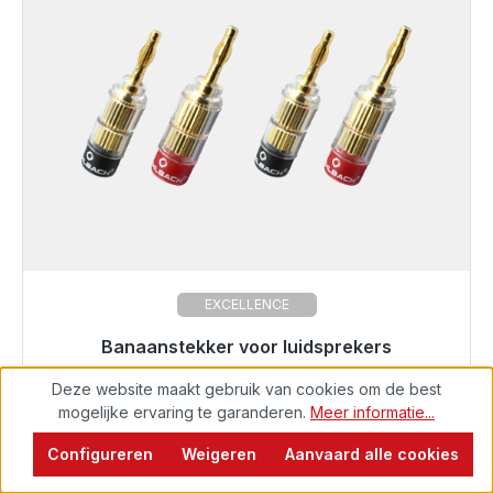
EXCELLENCE
Banaanstekker voor luidsprekers
Klaar voor onmiddellijke verzending, levertijd 48 uur*
Deze website maakt gebruik van cookies om de best
1,5 mm² tot 6,0 mm²
€ 59,99
mogelijke ervaring te garanderen.
Meer informatie...
Solution Banana
Configureren
Weigeren
Aanvaard alle cookies
€ 59,99*
Details