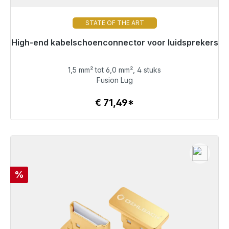
STATE OF THE ART
High-end kabelschoenconnector voor luidsprekers
Klaar voor onmiddellijke verzending, levertijd 48 uur*
1,5 mm² tot 6,0 mm², 4 stuks
€ 71,49
Fusion Lug
€ 71,49*
Details
Korting
%