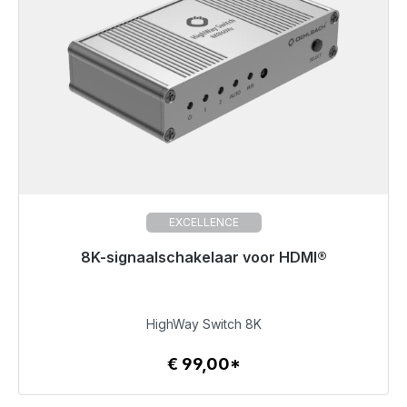
EXCELLENCE
8K-signaalschakelaar voor HDMI®
Klaar voor onmiddellijke verzending, levertijd 48 uur*
€ 99,00
HighWay Switch 8K
€ 99,00*
Details