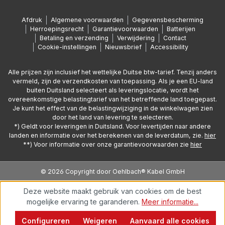
Afdruk
Algemene voorwaarden
Gegevensbescherming
Herroepingsrecht
Garantievoorwaarden
Batterijen
Betaling en verzending
Verwijdering
Contact
Cookie-instellingen
Nieuwsbrief
Accessibility
Alle prijzen zijn inclusief het wettelijke Duitse btw-tarief. Tenzij anders
vermeld, zijn de verzendkosten van toepassing. Als je een EU-land
buiten Duitsland selecteert als leveringslocatie, wordt het
overeenkomstige belastingtarief van het betreffende land toegepast.
Je kunt het effect van de belastingwijziging in de winkelwagen zien
door het land van levering te selecteren.
*) Geldt voor leveringen in Duitsland. Voor levertijden naar andere
landen en informatie over het berekenen van de leverdatum, zie.
hier
**) Voor informatie over onze garantievoorwaarden zie
hier
© 2026 Copyright door Oehlbach® Kabel GmbH
Deze website maakt gebruik van cookies om de best
mogelijke ervaring te garanderen.
Meer informatie...
Configureren
Weigeren
Aanvaard alle cookies