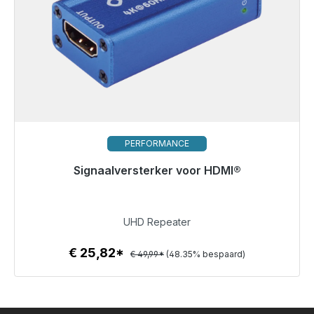
PERFORMANCE
Signaalversterker voor HDMI®
Klaar voor onmiddellijke verzending, levertijd 48 uur*
€ 25,82
UHD Repeater
€ 25,82*
€ 49,99*
(48.35% bespaard)
Details