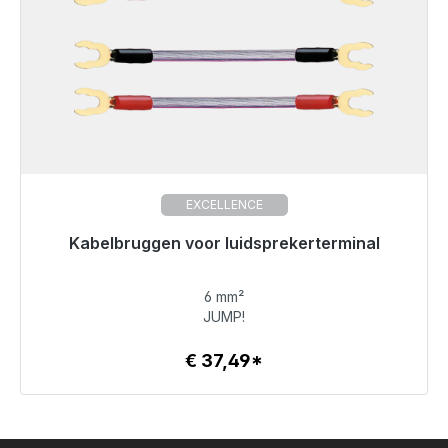
EXCELLENCE
Kabelbruggen voor luidsprekerterminal
Klaar voor onmiddellijke verzending, levertijd 48 uur*
6 mm²
€ 37,49
JUMP!
€ 37,49*
Details