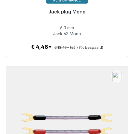
PERFORMANCE
Jack plug Mono
Klaar voor onmiddellijke verzending, levertijd 48 uur*
6,3 mm
€ 4,48
Jack 63 Mono
€ 4,48*
€ 13,49*
(66.79% bespaard)
Details