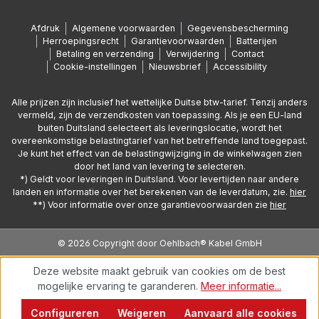
Afdruk
Algemene voorwaarden
Gegevensbescherming
Herroepingsrecht
Garantievoorwaarden
Batterijen
Betaling en verzending
Verwijdering
Contact
Cookie-instellingen
Nieuwsbrief
Accessibility
Alle prijzen zijn inclusief het wettelijke Duitse btw-tarief. Tenzij anders
vermeld, zijn de verzendkosten van toepassing. Als je een EU-land
buiten Duitsland selecteert als leveringslocatie, wordt het
overeenkomstige belastingtarief van het betreffende land toegepast.
Je kunt het effect van de belastingwijziging in de winkelwagen zien
door het land van levering te selecteren.
*) Geldt voor leveringen in Duitsland. Voor levertijden naar andere
landen en informatie over het berekenen van de leverdatum, zie.
hier
**) Voor informatie over onze garantievoorwaarden zie
hier
© 2026 Copyright door Oehlbach® Kabel GmbH
Deze website maakt gebruik van cookies om de best
mogelijke ervaring te garanderen.
Meer informatie...
Configureren
Weigeren
Aanvaard alle cookies