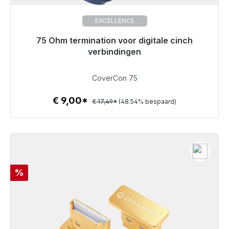
EXCELLENCE
75 Ohm termination voor digitale cinch
Klaar voor onmiddellijke verzending, levertijd 48 uur*
verbindingen
€ 9,00
CoverCon 75
€ 9,00*
€ 17,49*
(48.54% bespaard)
Details
Korting
%