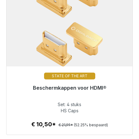
STATE OF THE ART
Beschermkappen voor HDMI®
Klaar voor onmiddellijke verzending, levertijd 48 uur*
Set: 4 stuks
€ 10,50
HS Caps
€ 10,50*
€ 21,99*
(52.25% bespaard)
Details