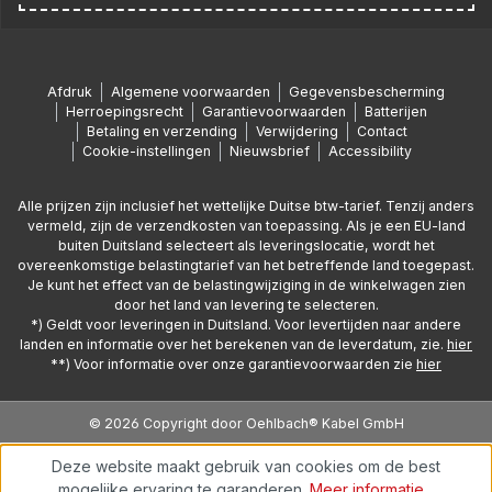
Afdruk
Algemene voorwaarden
Gegevensbescherming
Herroepingsrecht
Garantievoorwaarden
Batterijen
Betaling en verzending
Verwijdering
Contact
Cookie-instellingen
Nieuwsbrief
Accessibility
Alle prijzen zijn inclusief het wettelijke Duitse btw-tarief. Tenzij anders
vermeld, zijn de verzendkosten van toepassing. Als je een EU-land
buiten Duitsland selecteert als leveringslocatie, wordt het
overeenkomstige belastingtarief van het betreffende land toegepast.
Je kunt het effect van de belastingwijziging in de winkelwagen zien
door het land van levering te selecteren.
*) Geldt voor leveringen in Duitsland. Voor levertijden naar andere
landen en informatie over het berekenen van de leverdatum, zie.
hier
**) Voor informatie over onze garantievoorwaarden zie
hier
© 2026 Copyright door Oehlbach® Kabel GmbH
Deze website maakt gebruik van cookies om de best
mogelijke ervaring te garanderen.
Meer informatie...