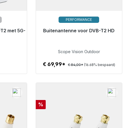
PERFORMANCE
-T2 met 5G-
verzending,
Buitenantenne voor DVB-T2 HD
Binnenkort weer beschikbaar
€ 69,99
Scope Vision Outdoor
€ 69,99*
€ 84,00*
(16.68% bespaard)
Details
Korting
%