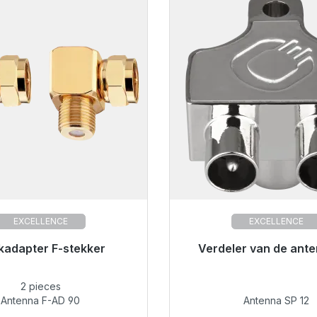
EXCELLENCE
EXCELLENCE
or onmiddellijke verzending,
kadapter F-stekker
Klaar voor onmiddellijke 
Verdeler van de ante
levertijd 48 uur*
levertijd 48 uur*
2 pieces
€ 10,41
€ 12,99
Antenna F-AD 90
Antenna SP 12