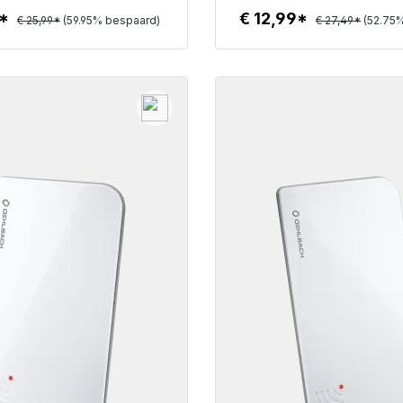
1*
€ 12,99*
€ 25,99*
(59.95% bespaard)
€ 27,49*
(52.75
Details
Details