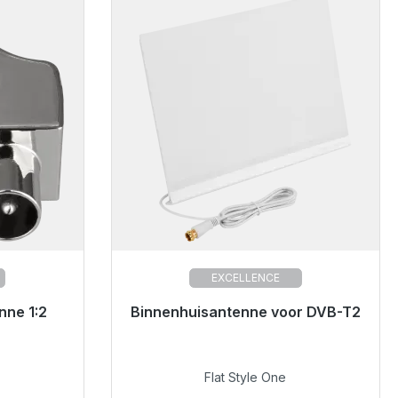
EXCELLENCE
verzending,
nne 1:2
Binnenhuisantenne voor DVB-T2
Klaar voor onmiddellijke verzending,
levertijd 48 uur*
€ 49,99
Flat Style One