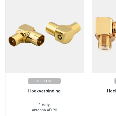
EXCELLENCE
Klaar voor onmiddellijke verzending,
Hoekverbinding
Klaar vo
Hoe
levertijd 48 uur*
2-delig
€ 13,35
Antenna AD 90