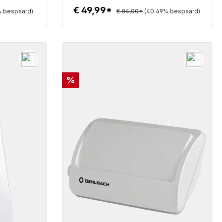
€ 49,99*
% bespaard)
€ 84,00*
(40.49% bespaard)
Details
Korting
%