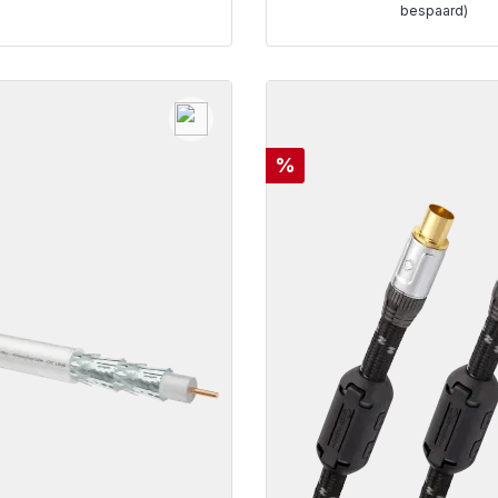
bespaard)
Details
Korting
%