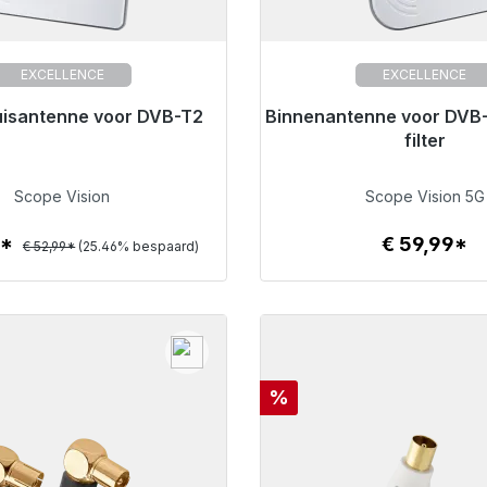
EXCELLENCE
EXCELLENCE
isantenne voor DVB-T2
or onmiddellijke verzending,
Binnenantenne voor DVB
Klaar voor onmiddellijke 
levertijd 48 uur*
levertijd 48 uur*
filter
€ 39,50
€ 59,99
Scope Vision
Scope Vision 5G
0*
€ 59,99*
€ 52,99*
(25.46% bespaard)
Details
Details
Korting
%