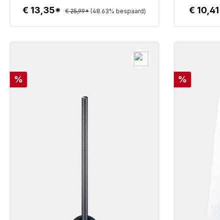
€ 13,35*
€ 10,4
€ 25,99*
(48.63% bespaard)
Details
Korting
Korting
%
%