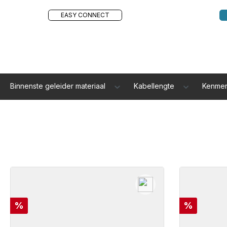
EASY CONNECT
Binnenste geleider materiaal
Kabellengte
Kenme
Korting
Korting
%
%