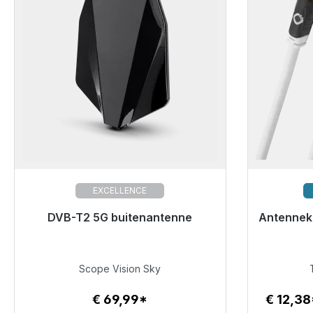
EXCELLENCE
Klaar voor onmiddellijke verzending,
DVB-T2 5G buitenantenne
Antennek
Klaar vo
levertijd 48 uur*
€ 69,99
Scope Vision Sky
€ 69,99*
€ 12,3
Details