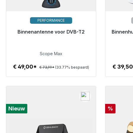
PERFORMANCE
Klaar voor onmiddellijke verzending,
Binnenantenne voor DVB-T2
Binnenhu
Klaar vo
levertijd 48 uur*
€ 49,00
Scope Max
€ 49,00*
€ 39,5
€ 73,99*
(33.77% bespaard)
Details
Korting
Nieuw
%