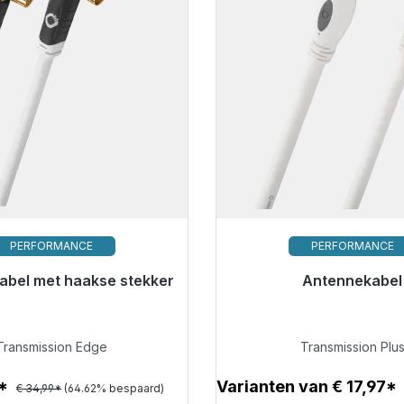
PERFORMANCE
PERFORMANCE
abel met haakse stekker
or onmiddellijke verzending,
Antennekabel
levertijd 48 uur*
Klaar voor onmiddellijke 
levertijd 48 uur*
€ 12,38
Transmission Edge
Transmission Plu
€ 18,99
8*
Varianten van € 17,97*
€ 34,99*
(64.62% bespaard)
Details