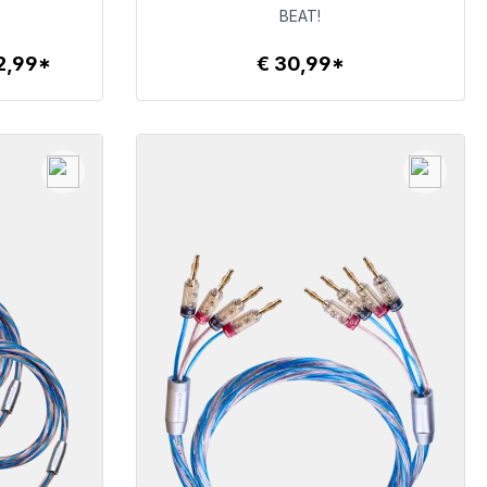
€ 30,99
BEAT!
2,99*
€ 30,99*
Details