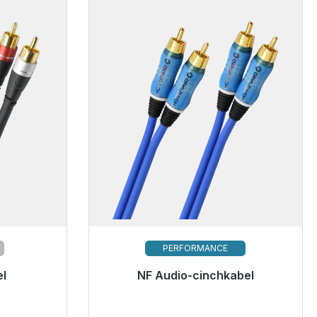
PERFORMANCE
el
Klaar voor onmiddellijke verzending,
NF Audio-cinchkabel
levertijd 48 uur*