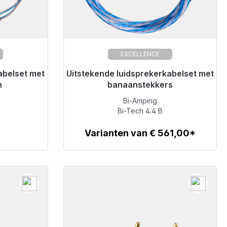
EXCELLENCE
abelset met
verzending,
Uitstekende luidsprekerkabelset met
Klaar voor onmiddellijke verzending,
levertijd 48 uur*
n
banaanstekkers
Bi-Amping
€ 705,00
Bi-Tech 4.4 B
Varianten van € 561,00*
Details