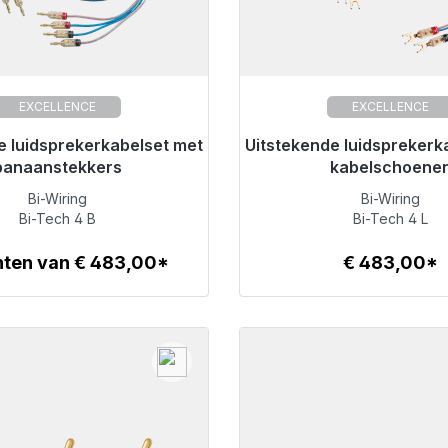
EXCELLENCE
EXCELLENCE
e luidsprekerkabelset met
or onmiddellijke verzending,
Uitstekende luidsprekerk
Klaar voor onmiddellijke 
levertijd 48 uur*
levertijd 48 uur*
banaanstekkers
kabelschoene
Bi-Wiring
Bi-Wiring
€ 720,00
€ 483,00
Bi-Tech 4 B
Bi-Tech 4 L
nten van € 483,00*
€ 483,00*
Details
Details