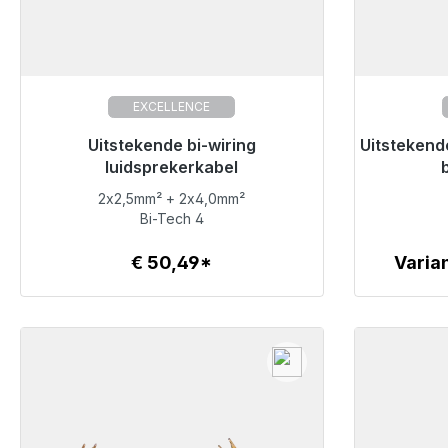
EXCELLENCE
Klaar voor onmiddellijke verzending,
Uitstekende bi-wiring
Uitstekend
Klaar vo
levertijd 48 uur*
luidsprekerkabel
2x2,5mm² + 2x4,0mm²
€ 50,49
Bi-Tech 4
€ 50,49*
Varia
Details