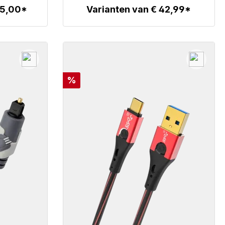
95,00*
Varianten van € 42,99*
Details
Korting
%