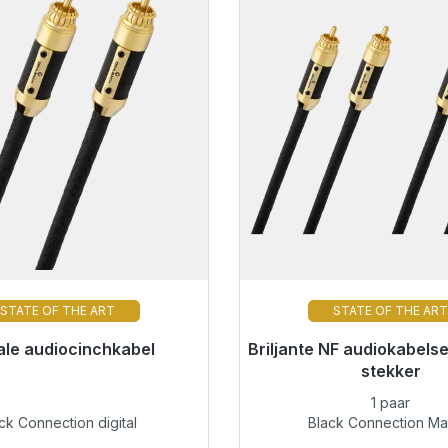
STATE OF THE ART
STATE OF THE AR
or onmiddellijke verzending,
tale audiocinchkabel
Briljante NF audiokabels
Klaar voor onmiddellijke 
levertijd 48 uur*
levertijd 48 uur*
stekker
1 paar
€ 219,00
€ 494,00
ck Connection digital
Black Connection Ma