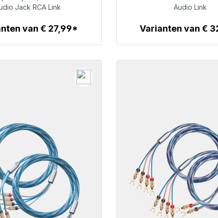
€ 32,99
€ 36,99
udio Jack RCA Link
Audio Link
anten van € 27,99*
Varianten van € 3
Details
Details