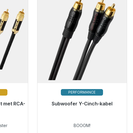
T
PERFORMANCE
et met RCA-
verzending,
Subwoofer Y-Cinch-kabel
Binnenkort weer beschikbaar
€ 142,00
ster
BOOOM!