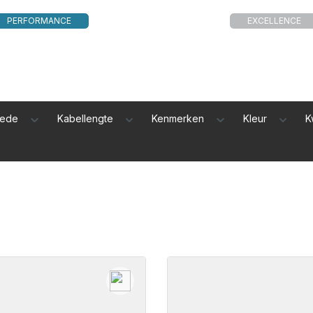
PERFORMANCE
EXCELLENCE
nede
Kabellengte
Kenmerken
Kleur
K