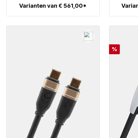
Varianten van € 561,00*
Varia
Details
Korting
%