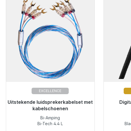
EXCELLENCE
Uitstekende luidsprekerkabelset met
Klaar voor onmiddellijke verzending,
Klaar vo
Digi
levertijd 48 uur*
kabelschoenen
Bi-Amping
€ 633,00
Bi-Tech 4.4 L
Bla