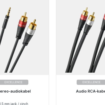
EXCELLENCE
EXCELLENCE
tereo-audiokabel
Audio RCA-kab
3,5 mm jack / cinch