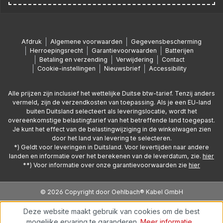
Afdruk
Algemene voorwaarden
Gegevensbescherming
Herroepingsrecht
Garantievoorwaarden
Batterijen
Betaling en verzending
Verwijdering
Contact
Cookie-instellingen
Nieuwsbrief
Accessibility
Alle prijzen zijn inclusief het wettelijke Duitse btw-tarief. Tenzij anders
vermeld, zijn de verzendkosten van toepassing. Als je een EU-land
buiten Duitsland selecteert als leveringslocatie, wordt het
overeenkomstige belastingtarief van het betreffende land toegepast.
Je kunt het effect van de belastingwijziging in de winkelwagen zien
door het land van levering te selecteren.
*) Geldt voor leveringen in Duitsland. Voor levertijden naar andere
landen en informatie over het berekenen van de leverdatum, zie.
hier
**) Voor informatie over onze garantievoorwaarden zie
hier
© 2026 Copyright door Oehlbach® Kabel GmbH
Deze website maakt gebruik van cookies om de best
mogelijke ervaring te garanderen.
Meer informatie...