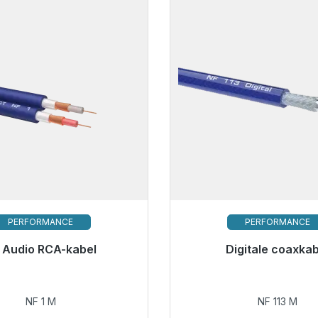
PERFORMANCE
PERFORMANCE
 Audio RCA-kabel
Digitale coaxkab
€ 10,49
€ 9,99
NF 1 M
NF 113 M