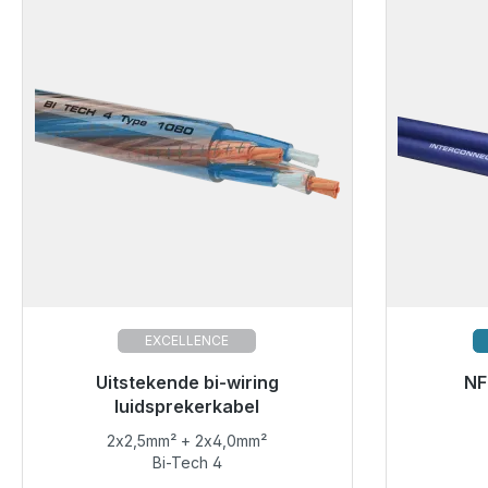
EXCELLENCE
Klaar voor onmiddellijke verzending,
Uitstekende bi-wiring
NF
levertijd 48 uur*
luidsprekerkabel
2x2,5mm² + 2x4,0mm²
€ 50,49
Bi-Tech 4