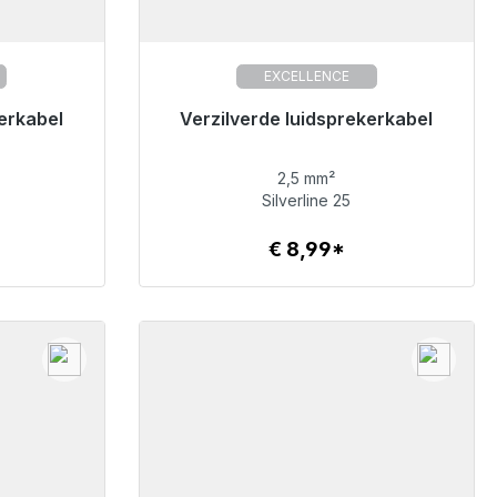
EXCELLENCE
verzending,
erkabel
Klaar voor onmiddellijke verzending,
Verzilverde luidsprekerkabel
levertijd 48 uur*
2,5 mm²
€ 8,99
Silverline 25
€ 8,99*
Details