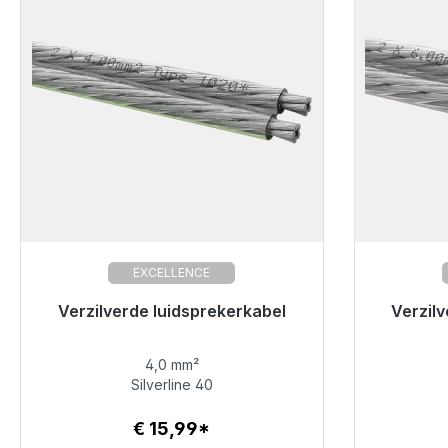
EXCELLENCE
Klaar voor onmiddellijke verzending,
Verzilverde luidsprekerkabel
Klaar vo
Verzil
levertijd 48 uur*
4,0 mm²
€ 15,99
Silverline 40
€ 15,99*
Details