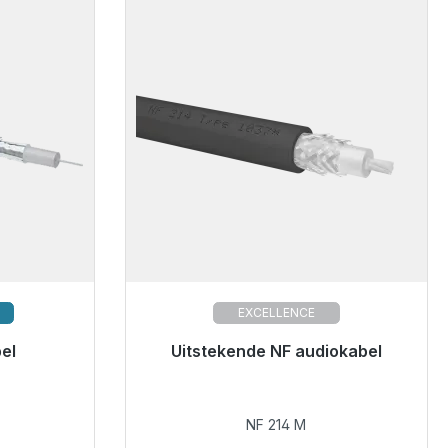
EXCELLENCE
el
Uitstekende NF audiokabel
€ 27,49
NF 214 M