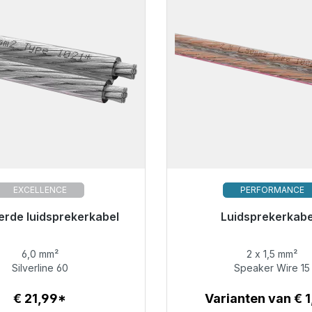
EXCELLENCE
PERFORMANCE
or onmiddellijke verzending,
verde luidsprekerkabel
Luidsprekerkabe
Binnenkort weer besc
levertijd 48 uur*
6,0 mm²
2 x 1,5 mm²
€ 3,99
€ 21,99
Silverline 60
Speaker Wire 15
€ 21,99*
Varianten van € 
Details
Details