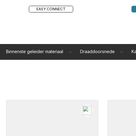
EASY CONNECT
Binnenste geleider materiaal
Draaddoorsnede
K