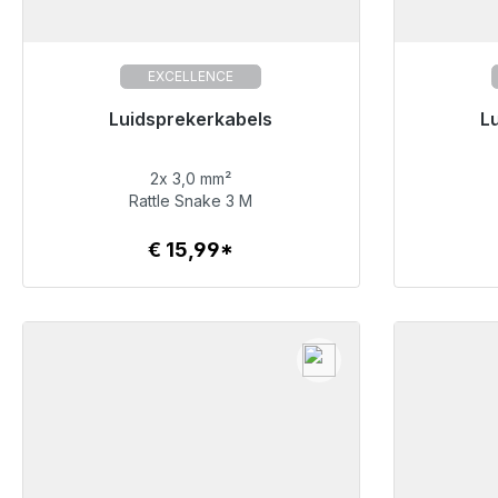
EXCELLENCE
Klaar voor onmiddellijke verzending,
Luidsprekerkabels
Klaar vo
L
levertijd 48 uur*
2x 3,0 mm²
€ 15,99
Rattle Snake 3 M
€ 15,99*
Details