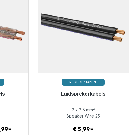
PERFORMANCE
ls
Luidsprekerkabels
hikbaar
Binnenkort weer beschikbaar
2 x 2,5 mm²
€ 5,99
Speaker Wire 25
1,99*
€ 5,99*
Details