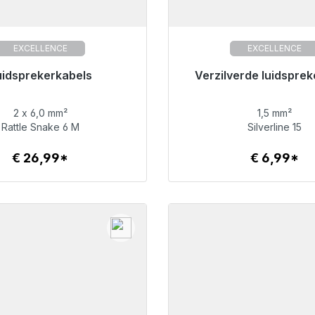
EXCELLENCE
EXCELLENCE
or onmiddellijke verzending,
uidsprekerkabels
Klaar voor onmiddellijke 
Verzilverde luidsprek
levertijd 48 uur*
levertijd 48 uur*
2 x 6,0 mm²
1,5 mm²
€ 26,99
€ 6,99
Rattle Snake 6 M
Silverline 15
€ 26,99*
€ 6,99*
Details
Details