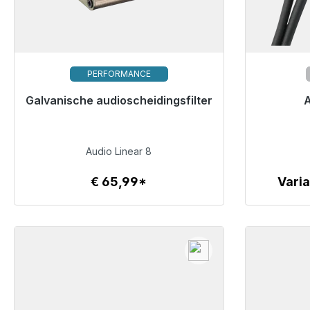
PERFORMANCE
Galvanische audioscheidingsfilter
Klaar voor onmiddellijke verzending,
A
levertijd 48 uur*
€ 65,99
Audio Linear 8
€ 65,99*
Vari
Details