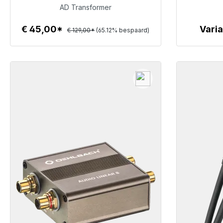
€ 45,00
AD Transformer
€ 45,00*
Vari
€ 129,00*
(65.12% bespaard)
Details