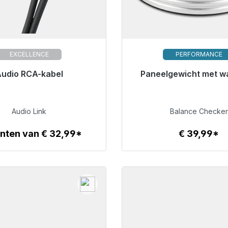
EXCELLENCE
PERFORMANCE
udio RCA-kabel
Klaar voor onmiddellijke 
Paneelgewicht met w
levertijd 48 uur*
€ 36,99
€ 39,99
Audio Link
Balance Checker
anten van € 32,99*
€ 39,99*
Details
Details