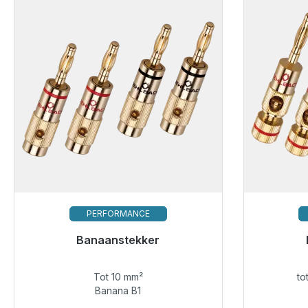
PERFORMANCE
Banaanstekker
Klaar vo
Tot 10 mm²
to
€ 14,49
Banana B1