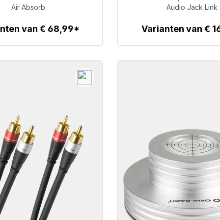
€ 76,49
€ 19,99
Air Absorb
Audio Jack Link
anten van € 68,99*
Varianten van € 1
Details
Details