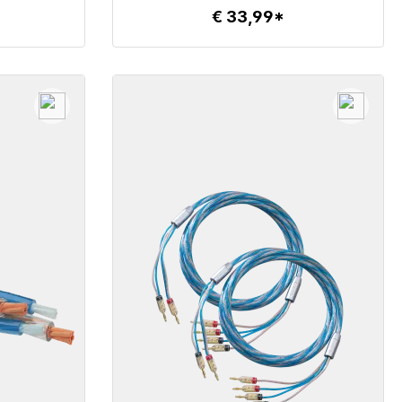
€ 33,99*
Details