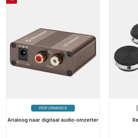
PERFORMANCE
Analoog naar digitaal audio-omzetter
Klaar voor onmiddellijke verzending,
Klaar vo
R
levertijd 48 uur*