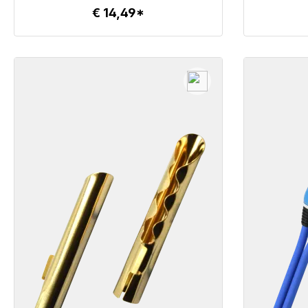
€ 14,49*
Details