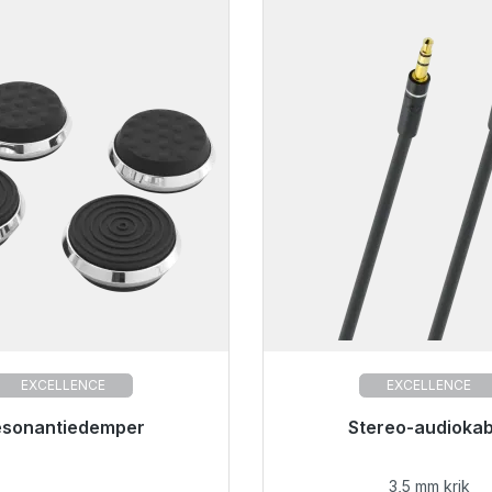
EXCELLENCE
EXCELLENCE
or onmiddellijke verzending,
esonantiedemper
Stereo-audiokab
levertijd 48 uur*
3,5 mm krik