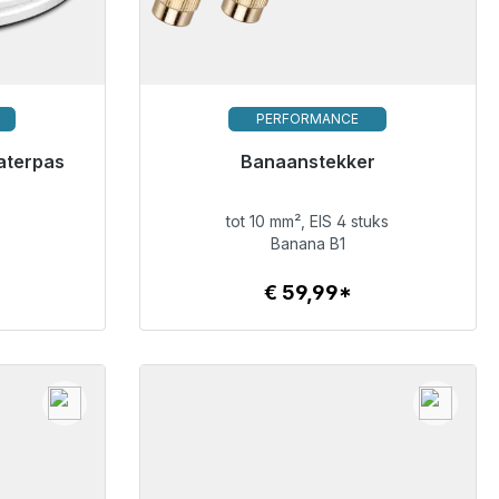
PERFORMANCE
verzending,
aterpas
Klaar voor onmiddellijke verzending,
Banaanstekker
levertijd 48 uur*
tot 10 mm², EIS 4 stuks
€ 59,99
Banana B1
€ 59,99*
Details