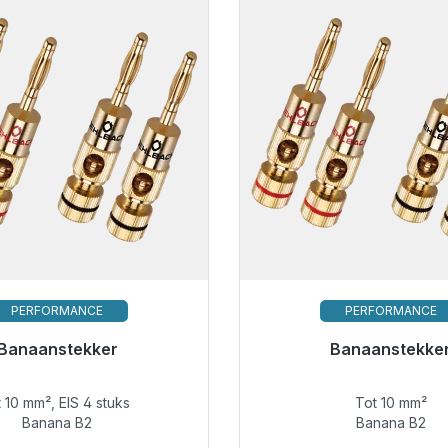
PERFORMANCE
PERFORMANCE
or onmiddellijke verzending,
Banaanstekker
Banaanstekke
levertijd 48 uur*
t 10 mm², EIS 4 stuks
Tot 10 mm²
€ 59,99
€ 14,49
Banana B2
Banana B2