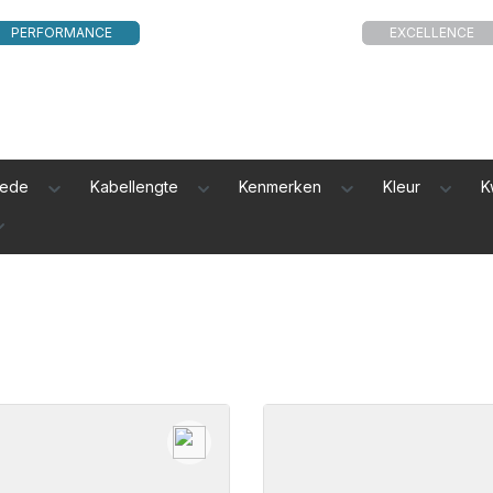
PERFORMANCE
EXCELLENCE
nede
Kabellengte
Kenmerken
Kleur
K