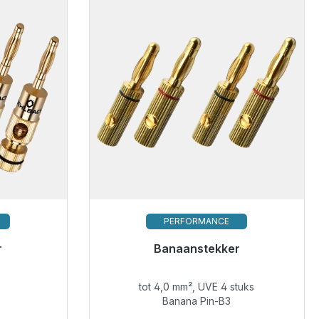
PERFORMANCE
r
Klaar voor onmiddellijke verzending,
Banaanstekker
levertijd 48 uur*
tot 4,0 mm², UVE 4 stuks
€ 33,99
Banana Pin-B3