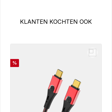
Productgalerij overslaan
KLANTEN KOCHTEN OOK
Korting
%