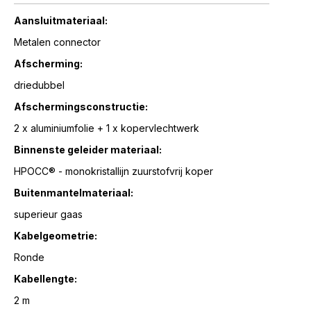
Aansluitmateriaal:
Metalen connector
Afscherming:
driedubbel
Afschermingsconstructie:
2 x aluminiumfolie + 1 x kopervlechtwerk
Binnenste geleider materiaal:
HPOCC® - monokristallijn zuurstofvrij koper
Buitenmantelmateriaal:
superieur gaas
Kabelgeometrie:
Ronde
Kabellengte:
2 m