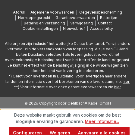
Afdruk
Algemene voorwaarden
Gegevensbescherming
Herroepingsrecht
Garantievoorwaarden
Batterijen
Betaling en verzending
Verwijdering
Contact
Cookie-instellingen
Nieuwsbrief
Accessibility
Alle prijzen zijn inclusief het wettelijke Duitse btw-tarief. Tenzij anders
vermeld, zijn de verzendkosten van toepassing. Als je een EU-land
buiten Duitsland selecteert als leveringslocatie, wordt het
overeenkomstige belastingtarief van het betreffende land toegepast.
Je kunt het effect van de belastingwijziging in de winkelwagen zien
door het land van levering te selecteren.
*) Geldt voor leveringen in Duitsland. Voor levertijden naar andere
landen en informatie over het berekenen van de leverdatum, zie.
hier
**) Voor informatie over onze garantievoorwaarden zie
hier
© 2026 Copyright door Oehlbach® Kabel GmbH
Deze website maakt gebruik van cookies om de best
mogelijke ervaring te garanderen.
Meer informatie...
Configureren
Weigeren
Aanvaard alle cookies