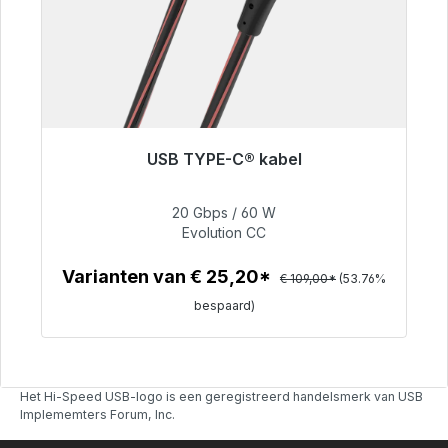
USB TYPE-C® kabel
Binnenkort weer beschikbaar
20 Gbps / 60 W
Evolution CC
€ 50,40
Varianten van € 25,20*
€ 109,00*
(53.76%
bespaard)
Details
Het Hi-Speed USB-logo is een geregistreerd handelsmerk van USB
Implememters Forum, Inc.