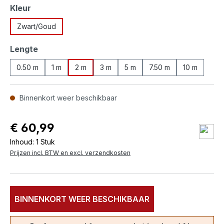
Selecteer
Kleur
Zwart/Goud
Selecteer
Lengte
0.50 m
1 m
2 m
3 m
5 m
7.50 m
10 m
Binnenkort weer beschikbaar
€ 60,99
Inhoud:
1 Stuk
Prijzen incl. BTW en excl. verzendkosten
BINNENKORT WEER BESCHIKBAAR