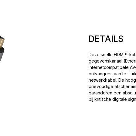
DETAILS
Deze snelle HDMI®-kabe
gegevenskanaal (Ethern
internetcompatibele AV
ontvangers, aan te slu
netwerkkabel. De hoo
drievoudige afschermin
garanderen een absoluut
bij kritische digitale sig