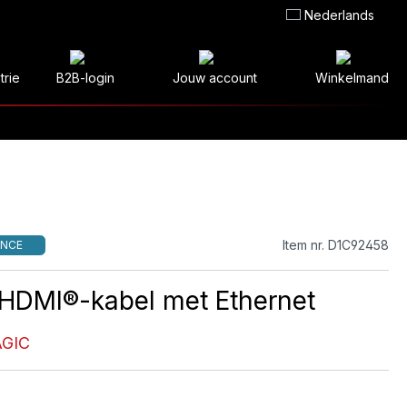
Nederlands
trie
B2B-login
Jouw account
Winkelmand
Item nr. D1C92458
NCE
 HDMI®-kabel met Ethernet
GIC