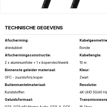
TECHNISCHE GEGEVENS
Afscherming:
Kabelgeometrie
driedubbel
Ronde
Afschermingsconstructie:
Kabellengte:
2 x aluminiumfolie + 1 x kopervlechtwerk
10 m
Binnenste geleider materiaal:
Kleur:
OFC - zuurstofvrij koper
Zwart
Buitenmantelmateriaal:
Resolutie:
Kunststoffen
4K UHD 50/60 H
Geluidsformaat:
Transmissiesne
DTS, DTS-HD Master Audio, DTS: X, DTS
18 Gbps