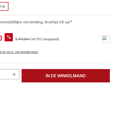
0 m
onmiddellijke verzending, levertijd 48 uur*
0
%
€ 197,00*
(49.75% bespaard)
TW en excl. verzendkosten
hoeveelheid: Voer de gewenste hoeveelh
IN DE WINKELMAND