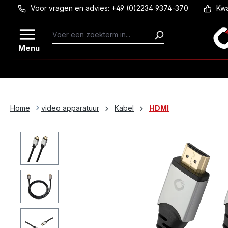
Voor vragen en advies: +49 (0)2234 9374-370
Kwa
Ga naar de hoofdinhoud
Menu
Home
video apparatuur
Kabel
HDMI