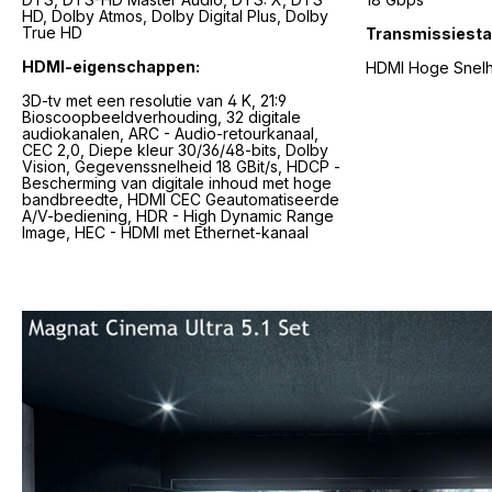
HD, Dolby Atmos, Dolby Digital Plus, Dolby
True HD
Transmissiesta
HDMI-eigenschappen:
HDMI Hoge Snelh
3D-tv met een resolutie van 4 K, 21:9
Bioscoopbeeldverhouding, 32 digitale
audiokanalen, ARC - Audio-retourkanaal,
CEC 2,0, Diepe kleur 30/36/48-bits, Dolby
Vision, Gegevenssnelheid 18 GBit/s, HDCP -
Bescherming van digitale inhoud met hoge
bandbreedte, HDMI CEC Geautomatiseerde
A/V-bediening, HDR - High Dynamic Range
Image, HEC - HDMI met Ethernet-kanaal