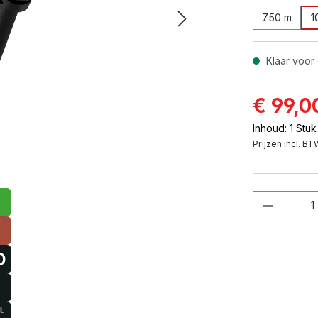
7.50 m
1
Klaar voor 
€ 99,0
Inhoud:
1 Stuk
Prijzen incl. B
Product