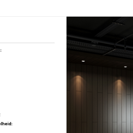
:
z
lheid: