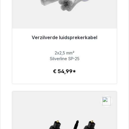
Verzilverde luidsprekerkabel
Klaar voor onmiddellijke verzending, levertijd
48 uur*
2x2,5 mm²
Silverline SP-25
€ 54,99
€ 54,99*
Details