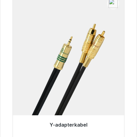
Y-adapterkabel
Klaar voor onmiddellijke verzending, levertijd
48 uur*