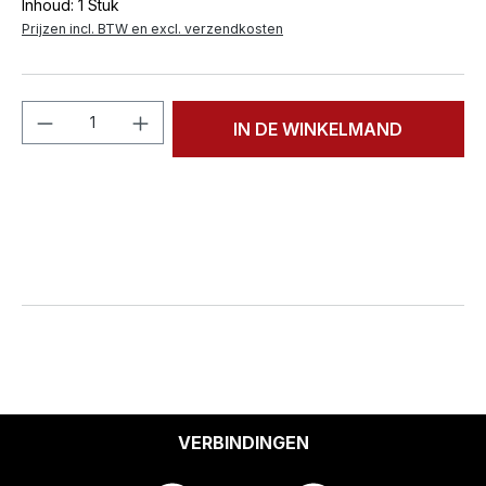
Inhoud:
1 Stuk
Prijzen incl. BTW en excl. verzendkosten
Producthoeveelheid: Voer de gewenste h
IN DE WINKELMAND
VERBINDINGEN