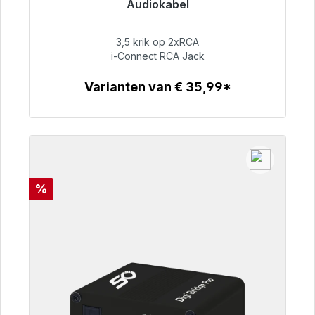
Audiokabel
Klaar voor onmiddellijke verzending, levertijd
48 uur*
3,5 krik op 2xRCA
i-Connect RCA Jack
€ 51,99
Varianten van € 35,99*
Details
Korting
%