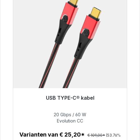
USB TYPE-C® kabel
Klaar voor onmiddellijke verzending, levertijd
48 uur*
20 Gbps / 60 W
Evolution CC
€ 50,40
Varianten van € 25,20*
€ 109,00*
(53.76%