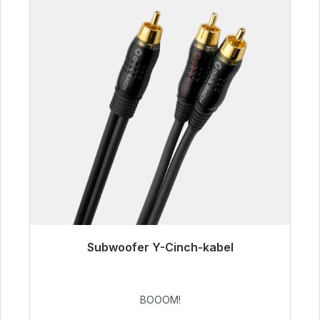
Subwoofer Y-Cinch-kabel
Klaar voor onmiddellijke verzending, levertijd
48 uur*
BOOOM!
€ 53,49