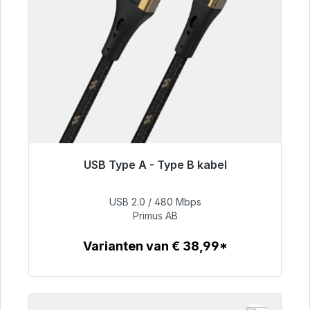
USB Type A - Type B kabel
Klaar voor onmiddellijke verzending, levertijd
48 uur*
USB 2.0 / 480 Mbps
Primus AB
€ 76,99
Varianten van € 38,99*
Details