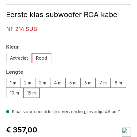
Eerste klas subwoofer RCA kabel
NF 214 SUB
Selecteer
Kleur
Antraciet
Rood
Selecteer
Lengte
1 m
2 m
3 m
4 m
5 m
6 m
7 m
8 m
10 m
15 m
Klaar voor onmiddellijke verzending, levertijd 48 uur*
€ 357,00