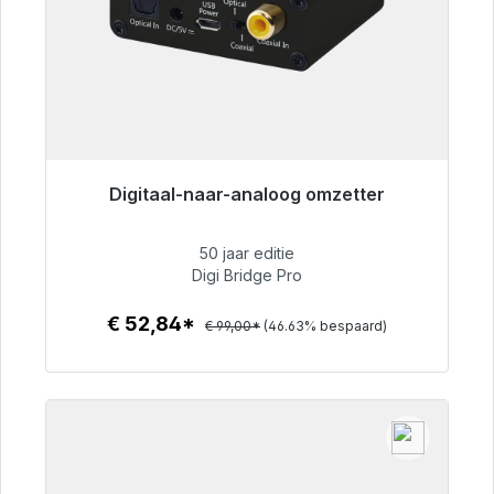
Digitaal-naar-analoog omzetter
Klaar voor onmiddellijke verzending, levertijd
48 uur*
50 jaar editie
Digi Bridge Pro
€ 52,84
€ 52,84*
€ 99,00*
(46.63% bespaard)
Details