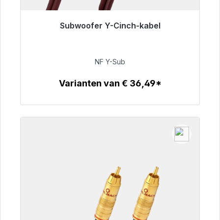
Subwoofer Y-Cinch-kabel
Klaar voor onmiddellijke verzending, levertijd
48 uur*
NF Y-Sub
€ 50,99
Varianten van € 36,49*
Details