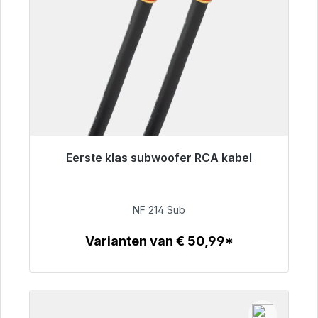
Eerste klas subwoofer RCA kabel
Klaar voor onmiddellijke verzending, levertijd
48 uur*
NF 214 Sub
€ 94,00
Varianten van € 50,99*
Details