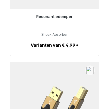
Resonantiedemper
Klaar voor onmiddellijke verzending, levertijd
48 uur*
Shock Absorber
€ 54,99
Varianten van € 4,99*
Details