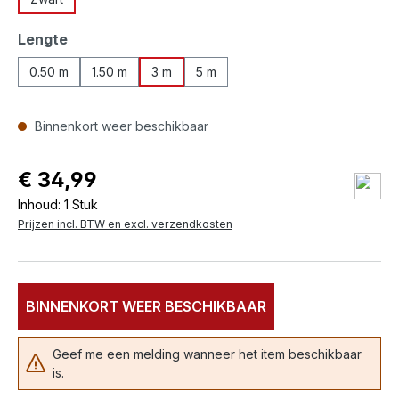
Selecteer
Lengte
0.50 m
1.50 m
3 m
5 m
Binnenkort weer beschikbaar
€ 34,99
Inhoud:
1 Stuk
Prijzen incl. BTW en excl. verzendkosten
BINNENKORT WEER BESCHIKBAAR
Geef me een melding wanneer het item beschikbaar
is.