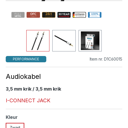
Item nr. D1C60015
PERFORMANCE
Audiokabel
3,5 mm krik / 3,5 mm krik
I-CONNECT JACK
Selecteer
Kleur
Zwart