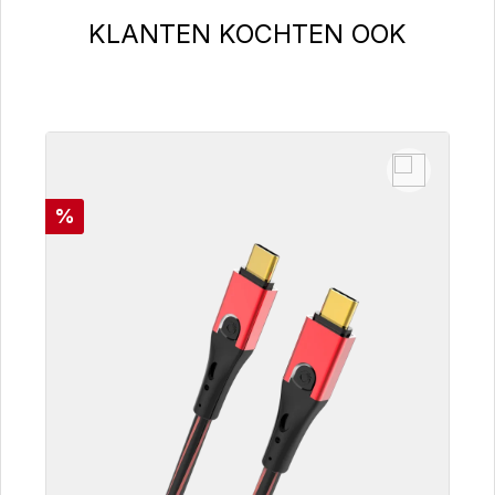
Productgalerij overslaan
KLANTEN KOCHTEN OOK
Korting
%