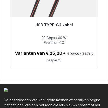
USB TYPE-C® kabel
Binnenkort weer beschikbaar
20 Gbps / 60 W
Evolution CC
€ 50,40
Varianten van € 25,20*
€ 109,00*
(53.76%
bespaard)
Details
De geschiedenis van veel grote merken of bedrijven begint
met het idee van een persoon die iets nieuws creëert of het