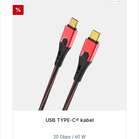
Korting
%
USB TYPE-C® kabel
Klaar voor onmiddellijke verzending, levertijd
48 uur*
20 Gbps / 60 W