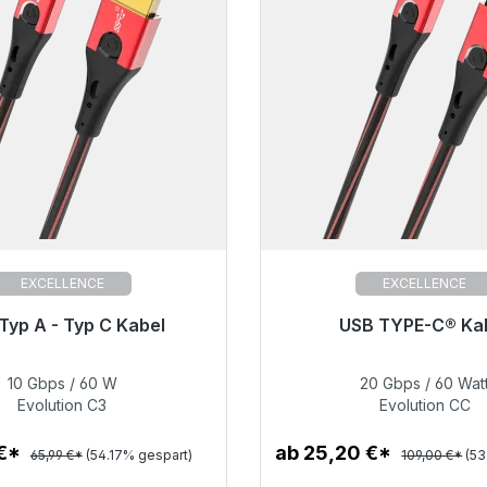
EXCELLENCE
EXCELLENCE
Typ A - Typ C Kabel
USB TYPE-C® Ka
ersandfertig, Lieferzeit 48h*
Sofort versandfertig, Lief
10 Gbps / 60 W
20 Gbps / 60 Wat
30,24 €
50,40 €
Evolution C3
Evolution CC
 €*
ab 25,20 €*
65,99 €*
(54.17% gespart)
109,00 €*
(53
Zum Artikel
Zum Artikel