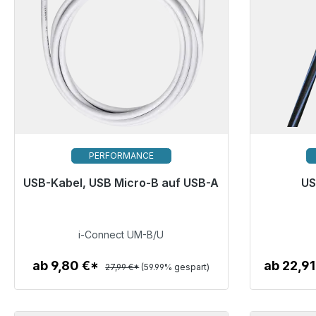
PERFORMANCE
USB-Kabel, USB Micro-B auf USB-A
US
Sofort versandfertig, Lieferzeit 48h*
Sofort v
11,20 €
i-Connect UM-B/U
ab 9,80 €*
ab 22,9
27,99 €*
(59.99% gespart)
Zum Artikel