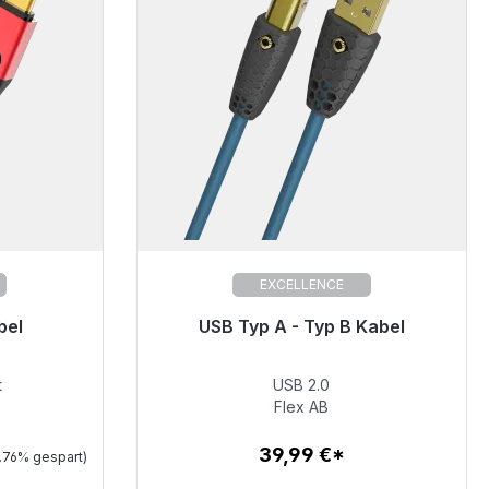
EXCELLENCE
bel
USB Typ A - Typ B Kabel
erzeit 48h*
Sofort versandfertig, Lieferzeit 48h*
t
USB 2.0
39,99 €
Flex AB
39,99 €*
.76% gespart)
Zum Artikel