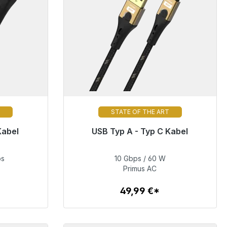
T
STATE OF THE ART
Kabel
USB Typ A - Typ C Kabel
gbar
Sofort versandfertig, Lieferzeit 48h*
ps
10 Gbps / 60 W
49,99 €
Primus AC
49,99 €*
Zum Artikel