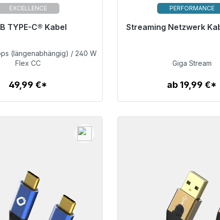
EXCELLENCE
PERFORMANCE
B TYPE-C® Kabel
Streaming Netzwerk Kab
ersandfertig, Lieferzeit 48h*
Sofort versandfertig, Lief
bps (längenabhängig) / 240 W
49,99 €
99,00 €
Flex CC
Giga Stream
49,99 €*
ab 19,99 €*
Zum Artikel
Zum Artikel