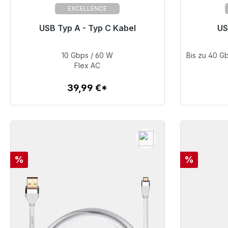
EXCELLENCE
USB Typ A - Typ C Kabel
US
Sofort versandfertig, Lieferzeit 48h*
Sofort v
10 Gbps / 60 W
Bis zu 40 G
39,99 €
Flex AC
39,99 €*
Zum Artikel
Rabatt
Rabatt
%
%