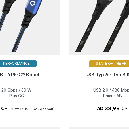
PERFORMANCE
STATE OF THE AR
B TYPE-C® Kabel
USB Typ A - Typ B 
ersandfertig, Lieferzeit 48h*
Bald wieder verfü
20 Gbps / 60 W
USB 2.0 / 480 Mb
27,49 €
60,99 €
Plus CC
Primus AB
1 €*
ab 38,99 €*
65,99 €*
(58.34% gespart)
Zum Artikel
Zum Artikel