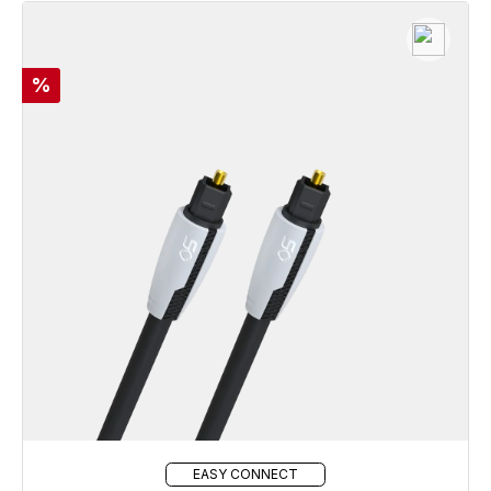
Rabatt
%
EASY CONNECT