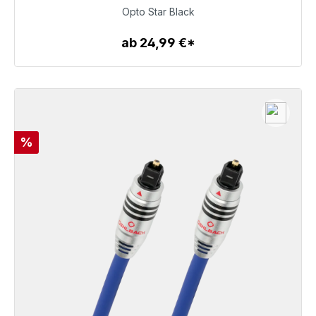
93,00 €
Opto Star Black
ab 24,99 €*
Zum Artikel
Rabatt
%