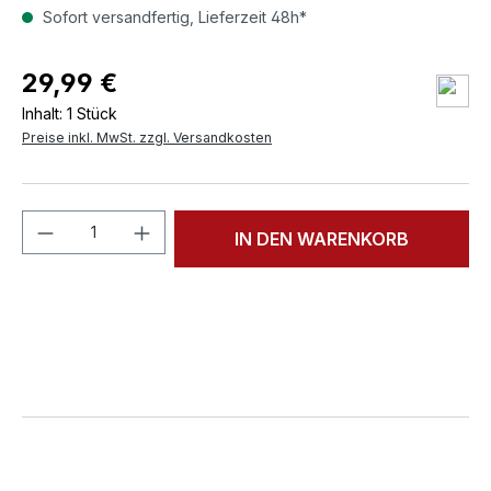
Sofort versandfertig, Lieferzeit 48h*
29,99 €
Inhalt:
1 Stück
Preise inkl. MwSt. zzgl. Versandkosten
Produkt Anzahl: Gib den gewünschten We
IN DEN WARENKORB