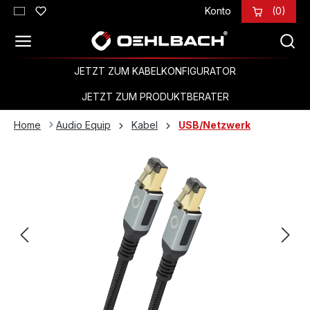
Konto
(0)
Zum Hauptinhalt springen
JETZT ZUM KABELKONFIGURATOR
JETZT ZUM PRODUKTBERATER
Home
Audio Equip
Kabel
USB/Netzwerk