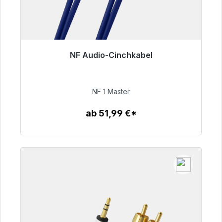
NF Audio-Cinchkabel
Sofort versandfertig, Lieferzeit 48h*
99,00 €
NF 1 Master
ab 51,99 €*
Zum Artikel