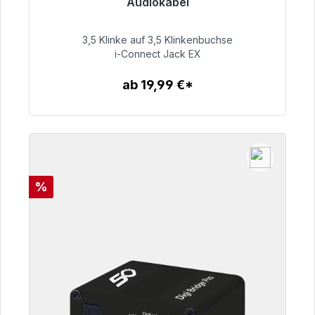
Audiokabel
Sofort versandfertig, Lieferzeit 48h*
3,5 Klinke auf 3,5 Klinkenbuchse
51,99 €
i-Connect Jack EX
ab 19,99 €*
Zum Artikel
Rabatt
%