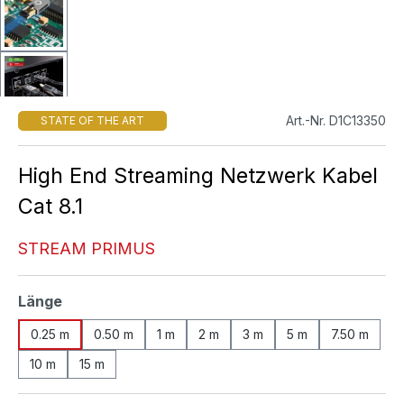
Art.-Nr. D1C13350
STATE OF THE ART
High End Streaming Netzwerk Kabel
Cat 8.1
STREAM PRIMUS
auswählen
Länge
0.25 m
0.50 m
1 m
2 m
3 m
5 m
7.50 m
10 m
15 m