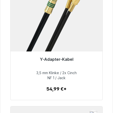
Y-Adapter-Kabel
Sofort versandfertig, Lieferzeit 48h*
3,5 mm Klinke / 2x Cinch
54,99 €
NF 1 / Jack
54,99 €*
Zum Artikel