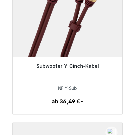
Subwoofer Y-Cinch-Kabel
Sofort versandfertig, Lieferzeit 48h*
50,99 €
NF Y-Sub
ab 36,49 €*
Zum Artikel