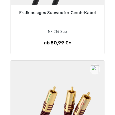
Erstklassiges Subwoofer Cinch-Kabel
Sofort versandfertig, Lieferzeit 48h*
94,00 €
NF 214 Sub
ab 50,99 €*
Zum Artikel