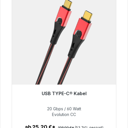
USB TYPE-C® Kabel
Sofort versandfertig, Lieferzeit 48h*
20 Gbps / 60 Watt
50,40 €
Evolution CC
ab 25,20 €*
109,00 €*
(53.76% gespart)