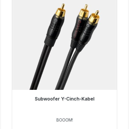
Subwoofer Y-Cinch-Kabel
Sofort versandfertig, Lieferzeit 48h*
53,49 €
BOOOM!