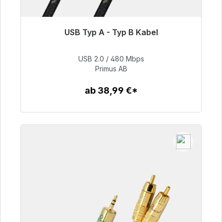
USB Typ A - Typ B Kabel
Sofort versandfertig, Lieferzeit 48h*
USB 2.0 / 480 Mbps
76,99 €
Primus AB
ab 38,99 €*
Zum Artikel