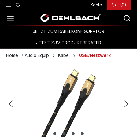
Konto
(0)
Zum Hauptinhalt springen
JETZT ZUM KABELKONFIGURATOR
JETZT ZUM PRODUKTBERATER
Home
Audio Equip
Kabel
USB/Netzwerk