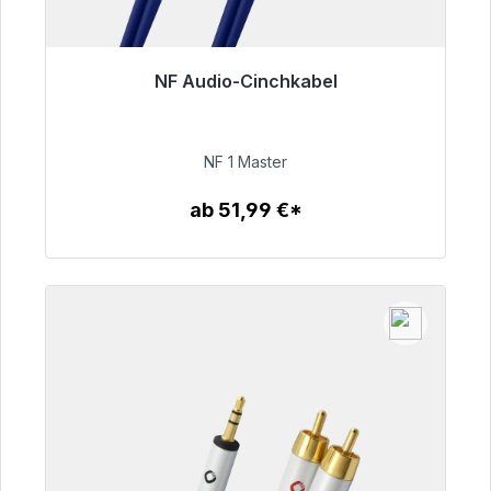
NF Audio-Cinchkabel
Sofort versandfertig, Lieferzeit 48h*
99,00 €
NF 1 Master
ab 51,99 €*
Zum Artikel