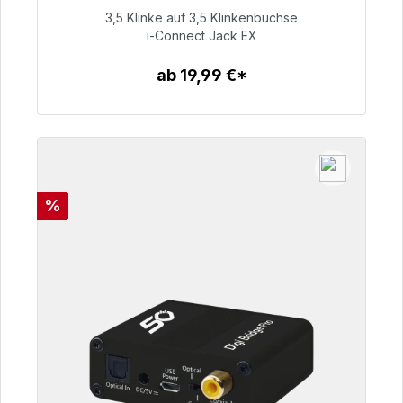
3,5 Klinke auf 3,5 Klinkenbuchse
51,99 €
i-Connect Jack EX
ab 19,99 €*
Zum Artikel
Rabatt
%