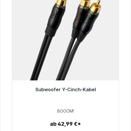
Subwoofer Y-Cinch-Kabel
Sofort versandfertig, Lieferzeit 48h*
53,49 €
BOOOM!
ab 42,99 €*
Zum Artikel