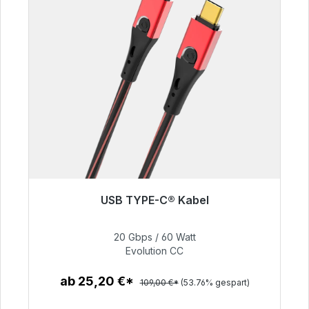
USB TYPE-C® Kabel
Sofort versandfertig, Lieferzeit 48h*
20 Gbps / 60 Watt
50,40 €
Evolution CC
ab 25,20 €*
109,00 €*
(53.76% gespart)
Zum Artikel