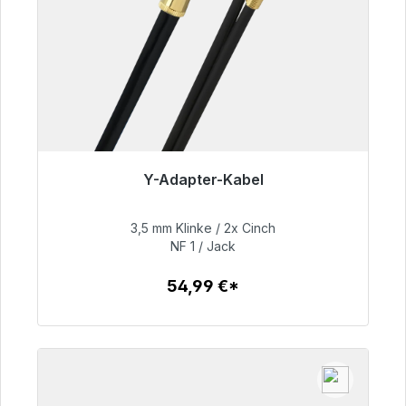
Y-Adapter-Kabel
Sofort versandfertig, Lieferzeit 48h*
3,5 mm Klinke / 2x Cinch
54,99 €
NF 1 / Jack
54,99 €*
Zum Artikel