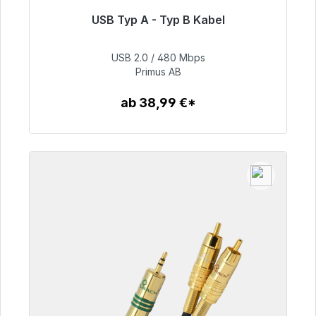
USB Typ A - Typ B Kabel
Sofort versandfertig, Lieferzeit 48h*
USB 2.0 / 480 Mbps
76,99 €
Primus AB
ab 38,99 €*
Zum Artikel