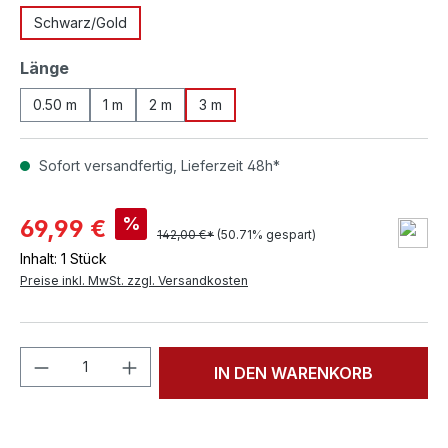
Schwarz/Gold
auswählen
Länge
0.50 m
1 m
2 m
3 m
Sofort versandfertig, Lieferzeit 48h*
%
69,99 €
142,00 €*
(50.71% gespart)
Inhalt:
1 Stück
Preise inkl. MwSt. zzgl. Versandkosten
Produkt Anzahl: Gib den gewünschten We
IN DEN WARENKORB