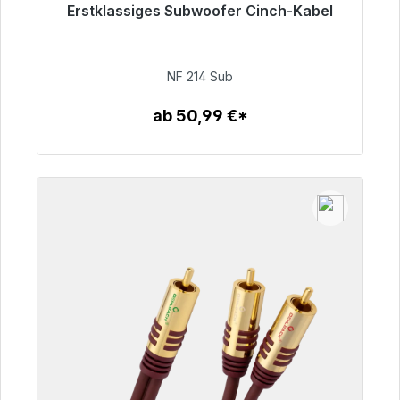
Erstklassiges Subwoofer Cinch-Kabel
Sofort versandfertig, Lieferzeit 48h*
94,00 €
NF 214 Sub
ab 50,99 €*
Zum Artikel