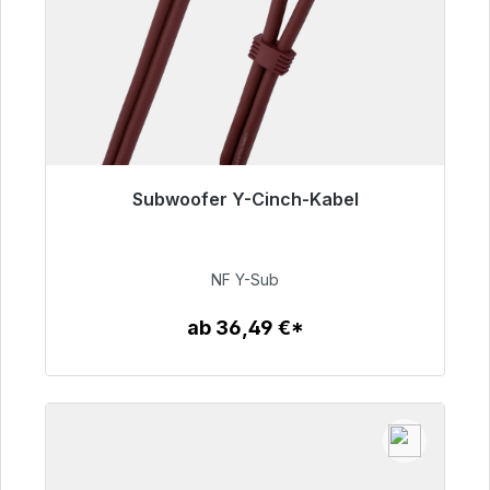
Subwoofer Y-Cinch-Kabel
Sofort versandfertig, Lieferzeit 48h*
50,99 €
NF Y-Sub
ab 36,49 €*
Zum Artikel