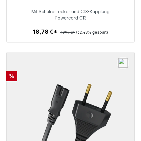
Mit Schukostecker und C13-Kupplung
18,78 €
Powercord C13
18,78 €*
49,99 €*
(62.43% gespart)
Zum Artikel
Rabatt
%