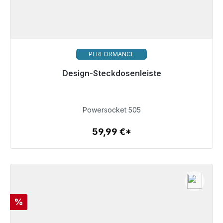
PERFORMANCE
Design-Steckdosenleiste
Sofort versandfertig, Lieferzeit 48h*
59,99 €
Powersocket 505
59,99 €*
Zum Artikel
Rabatt
%