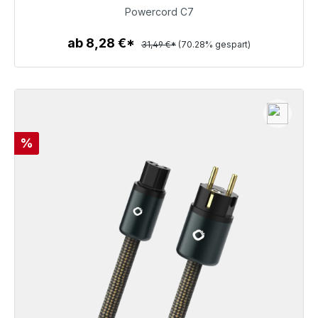
9,36 €
Powercord C7
ab 8,28 €*
31,49 €*
(70.28% gespart)
Zum Artikel
Rabatt
%