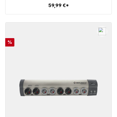
59,99 €*
Zum Artikel
Rabatt
%