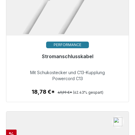
PERFORMANCE
Stromanschlusskabel
Sofort versandfertig, Lieferzeit 48h*
Mit Schukostecker und C13-Kupplung
18,78 €
Powercord C13
18,78 €*
49,99 €*
(62.43% gespart)
Zum Artikel
Rabatt
%