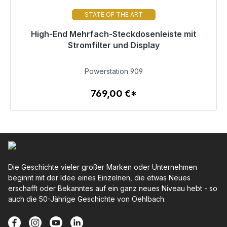
STATE OF THE ART
High-End Mehrfach-Steckdosenleiste mit
Sofort versandfertig, Lieferzeit 48h*
Stromfilter und Display
769,00 €
Powerstation 909
769,00 €*
Zum Artikel
Die Geschichte vieler großer Marken oder Unternehmen
beginnt mit der Idee eines Einzelnen, die etwas Neues
erschafft oder Bekanntes auf ein ganz neues Niveau hebt - so
auch die 50-Jährige Geschichte von Oehlbach.