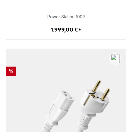
1.999,00 €
Power Station 1009
1.999,00 €*
Zum Artikel
Rabatt
%