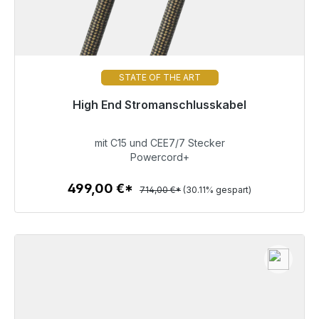
STATE OF THE ART
High End Stromanschlusskabel
Sofort versandfertig, Lieferzeit 48h*
mit C15 und CEE7/7 Stecker
499,00 €
Powercord+
499,00 €*
714,00 €*
(30.11% gespart)
Zum Artikel