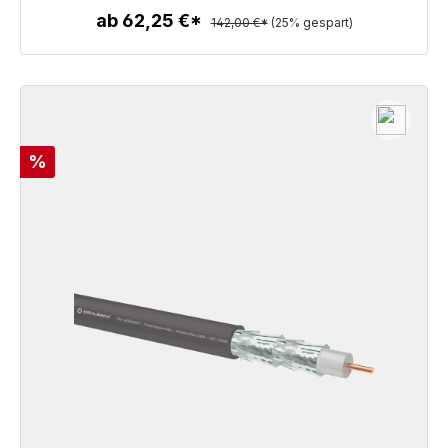
ab 62,25 €*
142,00 €*
(25% gespart)
Zum Artikel
Rabatt
%