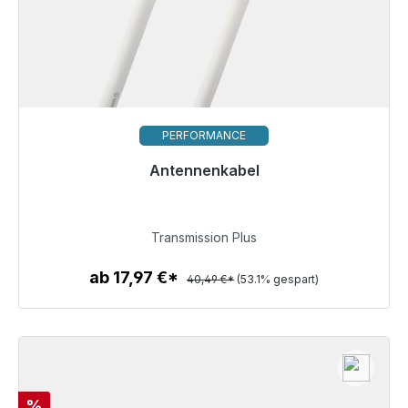
PERFORMANCE
Antennenkabel
Sofort versandfertig, Lieferzeit 48h*
18,99 €
Transmission Plus
ab 17,97 €*
40,49 €*
(53.1% gespart)
Zum Artikel
Rabatt
%