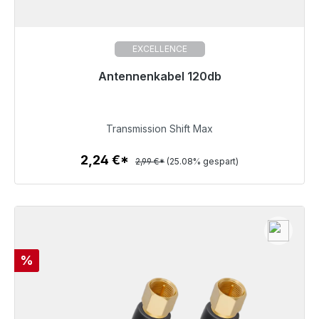
EXCELLENCE
Antennenkabel 120db
Sofort versandfertig, Lieferzeit 48h*
2,24 €
Transmission Shift Max
2,24 €*
2,99 €*
(25.08% gespart)
Zum Artikel
Rabatt
%