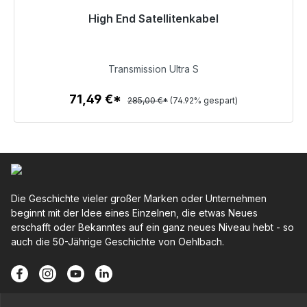
High End Satellitenkabel
Sofort versandfertig, Lieferzeit 48h*
71,49 €
Transmission Ultra S
71,49 €*
285,00 €*
(74.92% gespart)
Zum Artikel
Die Geschichte vieler großer Marken oder Unternehmen
beginnt mit der Idee eines Einzelnen, die etwas Neues
erschafft oder Bekanntes auf ein ganz neues Niveau hebt - so
auch die 50-Jährige Geschichte von Oehlbach.