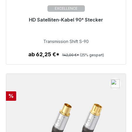
EXCELLENCE
HD Satelliten-Kabel 90° Stecker
Sofort versandfertig, Lieferzeit 48h*
106,50 €
Transmission Shift S-90
ab 62,25 €*
142,00 €*
(25% gespart)
Zum Artikel
Rabatt
%