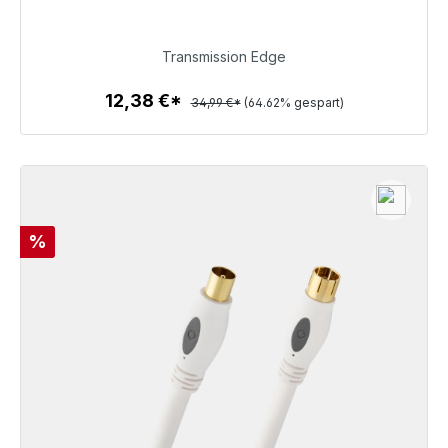
12,38 €
Transmission Edge
12,38 €*
34,99 €*
(64.62% gespart)
Zum Artikel
Rabatt
%