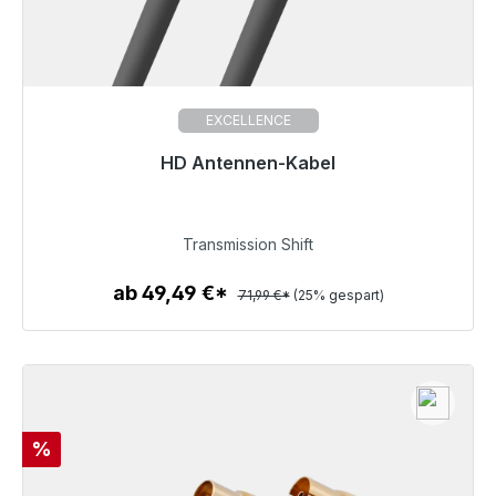
EXCELLENCE
HD Antennen-Kabel
Sofort versandfertig, Lieferzeit 48h*
53,99 €
Transmission Shift
ab 49,49 €*
71,99 €*
(25% gespart)
Zum Artikel
Rabatt
%