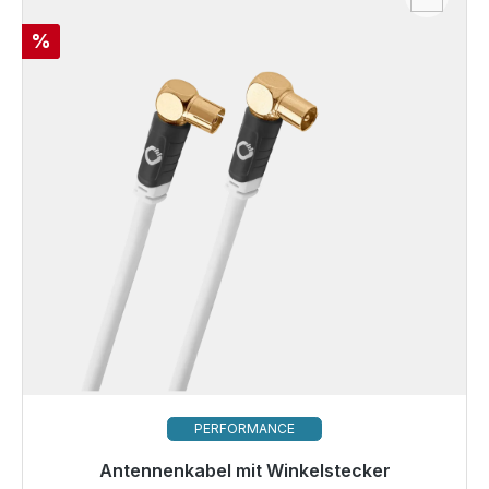
Rabatt
%
PERFORMANCE
Antennenkabel mit Winkelstecker
Sofort versandfertig, Lieferzeit 48h*