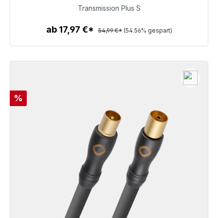
24,99 €
Transmission Plus S
ab 17,97 €*
54,99 €*
(54.56% gespart)
Zum Artikel
Rabatt
%